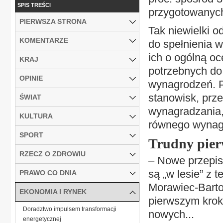
SPIS TREŚCI
przygotowanych
PIERWSZA STRONA
Tak niewielki o
KOMENTARZE
do spełnienia w
ich o ogólną o
KRAJ
potrzebnych do
OPINIE
wynagrodzeń. P
stanowisk, prze
ŚWIAT
wynagradzania,
KULTURA
równego wynagr
SPORT
Trudny pier
RZECZ O ZDROWIU
– Nowe przepisy
są „w lesie” z
PRAWO CO DNIA
Morawiec-Bartos
EKONOMIA I RYNEK
pierwszym kro
Doradztwo impulsem transformacji
nowych...
energetycznej