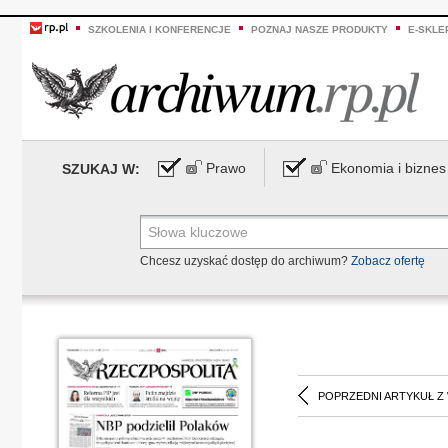
SZKOLENIA I KONFERENCJE
POZNAJ NASZE PRODUKTY
E-SKLE
Prawo
Ekonomia i biznes
SZUKAJ W:
Chcesz uzyskać dostęp do archiwum?
Zobacz ofertę
POPRZEDNI ARTYKUŁ Z