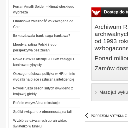
Ferrari Amalfi Spider – klimat włoskiego
Dostęp do tr
wybrzeża
Finansowa zależność Volkswagena od
Archiwum Rz
Chin
archiwalnyc
Ile kosztowała banki saga frankowa?
od 1993 roku
Moody’s: rating Polski i jego
wzbogacone
perspektywa bez zmian
Ponad milio
Nowe BMW i3 oferuje 900 km zasięgu i
kontrowersyjny styl
Zamów dostę
Oszczędnościowa polityka w HR ominie
wydatki na płace i sztuczną inteligencję
Powoli rusza sezon sutych dywidend z
Masz już wyku
krajowej giełdy
Rośnie wpływ AI na rekrutacje
Spółki związane z obronnością na fali
POPRZEDNI ARTYKUŁ Z
W zbiórce używanych ubrań widać
światełko w tunelu