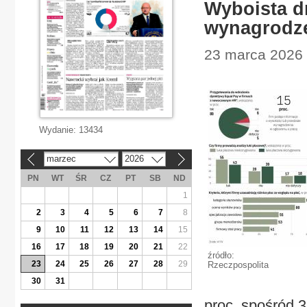
Wyboista dr
wynagrodz
23 marca 2026 |
Wydanie:
13434
marzec
2026
«
»
PN
WT
ŚR
CZ
PT
SB
ND
1
2
3
4
5
6
7
8
9
10
11
12
13
14
15
16
17
18
19
20
21
22
źródło:
23
24
25
26
27
28
29
Rzeczpospolita
30
31
proc. spośród 