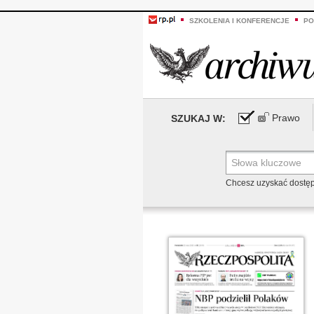
SZKOLENIA I KONFERENCJE
PO
Prawo
SZUKAJ W:
Chcesz uzyskać dostę