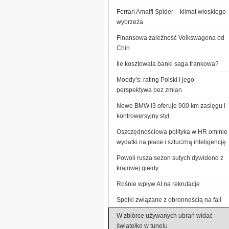
Ferrari Amalfi Spider – klimat włoskiego
wybrzeża
Finansowa zależność Volkswagena od
Chin
Ile kosztowała banki saga frankowa?
Moody’s: rating Polski i jego
perspektywa bez zmian
Nowe BMW i3 oferuje 900 km zasięgu i
kontrowersyjny styl
Oszczędnościowa polityka w HR ominie
wydatki na płace i sztuczną inteligencję
Powoli rusza sezon sutych dywidend z
krajowej giełdy
Rośnie wpływ AI na rekrutacje
Spółki związane z obronnością na fali
W zbiórce używanych ubrań widać
światełko w tunelu