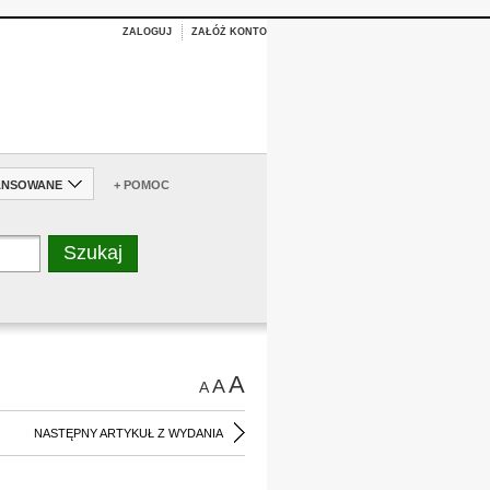
ZALOGUJ
ZAŁÓŻ KONTO
ANSOWANE
+ POMOC
A
A
A
NASTĘPNY ARTYKUŁ Z WYDANIA