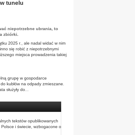
w tunelu
wać niepotrzebne ubrania, to
a zbiórki.
ku 2025 r., ale nadal widać w nim
inno się robić z niepotrzebnymi
liższego miejsca prowadzenia takiej
ielną grupę w gospodarce
ć do kubłów na odpady zmieszane.
ta służyły do...
alnych tekstów opublikowanych
 Polsce i świecie, wzbogacone o