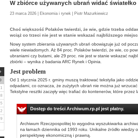
W zbiórce używanych ubrań widać światełko 
23 marca 2026 | Ekonomia i rynek | Piotr Mazurkiewicz
Choć większość Polaków twierdzi, że wie, gdzie trzeba odda
wciąż co trzeci nie jest w stanie wskazać najbliższego miejsc
Nowy system zbierania używanych ubrań obowiązuje już od począt
wiele niewiadomych. Aż 84 proc. Polaków twierdzi, że wie, co pow
ubraniami czy butami, ale 29 proc. nie jest w stanie wskazać najb
zbiórki – wynika z badania ARC Rynek i Opinia.
Jest problem
Od 1 stycznia 2025 r. gminy muszą traktować tekstylia jako oddz
D
odpadami, co oznacza, że zużytych ubrań nie można już wrzuca
1
Tekstylne resztki zaczęły więc trafiać do kontenerów, które przez la
8
15
Dostęp do treści Archiwum.rp.pl jest płatny.
22
29
Archiwum Rzeczpospolitej to wygodna wyszukiwarka archiw
na łamach dziennika od 1993 roku. Unikalne źródło wiedzy o
perspektywę ekonomiczną i prawną.