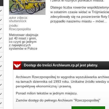
i zwrot w różnych punktach miasta.
Dlatego liczba rowerów współdzielonyc
w ostatnim czasie widać w Trójmieście
zdecydowały się na poszerzenie flot
autor zdjęcia:
shutterstock
przypadło naszemu miastu – mówi...
źródło:
Rzeczpospolita
Metrorower obejmuje
już 40 miast i gmin,
co czyni go jednym
z największych
systemów w Polsce
Dostęp do treści Archiwum.rp.pl jest płatny.
Archiwum Rzeczpospolitej to wygodna wyszukiwarka archiw
na łamach dziennika od 1993 roku. Unikalne źródło wiedzy o
perspektywę ekonomiczną i prawną.
Ponad milion tekstów w jednym miejscu.
Zamów dostęp do pełnego Archiwum "Rzeczpospolitej"