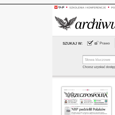
SZKOLENIA I KONFERENCJE
PO
Prawo
SZUKAJ W:
Chcesz uzyskać dostę