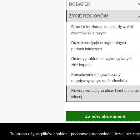
DODATEK
ŻYCIE REGIONÓW
Biura i mieszkania za miliardy wokół
dworców kolejowych
Duże inwestycje w regionalnych
portach lotniczych
Gminny problem niewykorzystanych
złóż kopalin
Konsekwentnie ograniczamy
negatywny wpływ na środowisko
Rowery wracają na ulice. I jest ich coraz
więcej
Zamów abonament
Gremi Media:
O n
Ta strona używa plików cookies i podobnych technologii. Jeżeli nie z