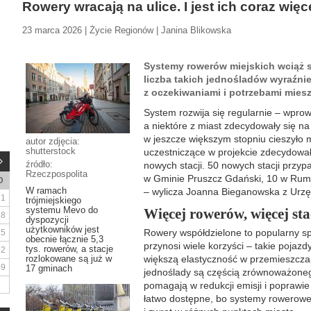
Rowery wracają na ulice. I jest ich coraz więc
23 marca 2026 | Życie Regionów | Janina Blikowska
Systemy rowerów miejskich wciąż si
liczba takich jednośladów wyraźnie
z oczekiwaniami i potrzebami mies
System rozwija się regularnie – wpro
a niektóre z miast zdecydowały się na 
w jeszcze większym stopniu cieszyło
autor zdjęcia:
shutterstock
uczestniczące w projekcie zdecydował
źródło:
nowych stacji. 50 nowych stacji przyp
Rzeczpospolita
w Gminie Pruszcz Gdański, 10 w Rumi 
D
W ramach
– wylicza Joanna Bieganowska z Urz
1
trójmiejskiego
systemu Mevo do
Więcej rowerów, więcej sta
8
dyspozycji
użytkowników jest
Rowery współdzielone to popularny sp
15
obecnie łącznie 5,3
przynosi wiele korzyści – takie pojazd
tys. rowerów, a stacje
22
rozlokowane są już w
większą elastyczność w przemieszczan
29
17 gminach
jednoślady są częścią zrównoważoneg
pomagają w redukcji emisji i poprawie
łatwo dostępne, bo systemy rowerowe