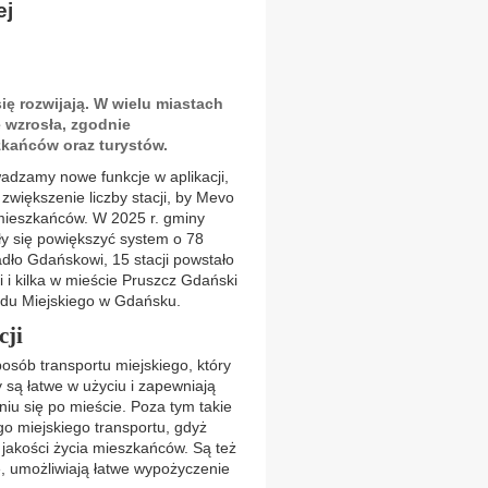
ej
ę rozwijają. W wielu miastach
 wzrosła, zgodnie
zkańców oraz turystów.
wadzamy nowe funkcje w aplikacji,
zwiększenie liczby stacji, by Mevo
 mieszkańców. W 2025 r. gminy
y się powiększyć system o 78
adło Gdańskowi, 15 stacji powstało
i kilka w mieście Pruszcz Gdański
ędu Miejskiego w Gdańsku.
cji
osób transportu miejskiego, który
y są łatwe w użyciu i zapewniają
iu się po mieście. Poza tym takie
o miejskiego transportu, gdyż
 jakości życia mieszkańców. Są też
, umożliwiają łatwe wypożyczenie