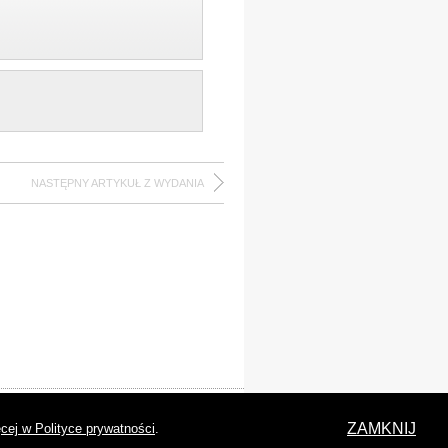
NASTĘPNY ARTYKUŁ Z WYDANIA
laracja dostępności
ZAMKNIJ
cej w Polityce prywatności
.