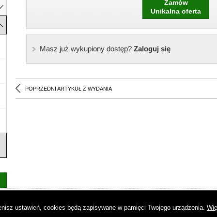
Zamów
Unikalna oferta
Masz już wykupiony dostęp?
Zaloguj się
POPRZEDNI ARTYKUŁ Z WYDANIA
as
|
Regulamin
|
Reklama
|
Napisz do nas
|
Kontakt
|
Pliki cookies
|
Dek
mienisz ustawień, cookies będą zapisywane w pamięci Twojego urządzenia.
Wię
© Copyright by Gremi Media SA