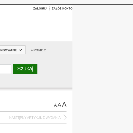
ZALOGUJ
ZAŁÓŻ KONTO
ANSOWANE
+ POMOC
A
A
A
NASTĘPNY ARTYKUŁ Z WYDANIA