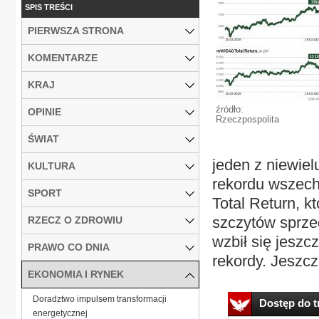
SPIS TREŚCI
PIERWSZA STRONA
KOMENTARZE
KRAJ
źródło:
OPINIE
Rzeczpospolita
ŚWIAT
jeden z niewiel
KULTURA
rekordu wszech
SPORT
Total Return, k
szczytów sprze
RZECZ O ZDROWIU
wzbił się jeszc
PRAWO CO DNIA
rekordy. Jeszcz
EKONOMIA I RYNEK
Doradztwo impulsem transformacji
Dostęp do tr
energetycznej