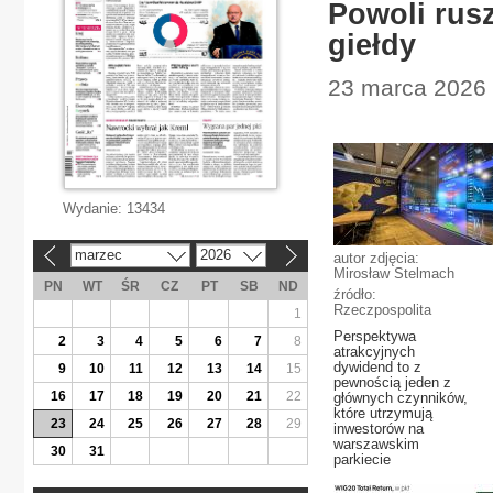
Powoli rus
giełdy
23 marca 2026 |
Wydanie:
13434
marzec
2026
autor zdjęcia:
«
»
Mirosław Stelmach
PN
WT
ŚR
CZ
PT
SB
ND
źródło:
Rzeczpospolita
1
Perspektywa
2
3
4
5
6
7
8
atrakcyjnych
dywidend to z
9
10
11
12
13
14
15
pewnością jeden z
16
17
18
19
20
21
22
głównych czynników,
które utrzymują
23
24
25
26
27
28
29
inwestorów na
warszawskim
30
31
parkiecie