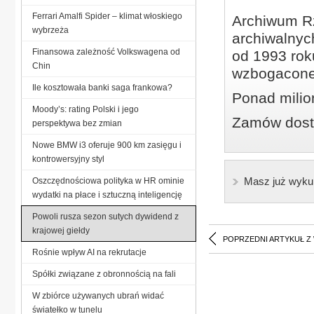
Ferrari Amalfi Spider – klimat włoskiego
Archiwum Rz
wybrzeża
archiwalnyc
Finansowa zależność Volkswagena od
od 1993 roku
Chin
wzbogacone
Ile kosztowała banki saga frankowa?
Ponad milio
Moody’s: rating Polski i jego
Zamów dostę
perspektywa bez zmian
Nowe BMW i3 oferuje 900 km zasięgu i
kontrowersyjny styl
Masz już wyku
Oszczędnościowa polityka w HR ominie
wydatki na płace i sztuczną inteligencję
Powoli rusza sezon sutych dywidend z
krajowej giełdy
POPRZEDNI ARTYKUŁ Z
Rośnie wpływ AI na rekrutacje
Spółki związane z obronnością na fali
W zbiórce używanych ubrań widać
światełko w tunelu