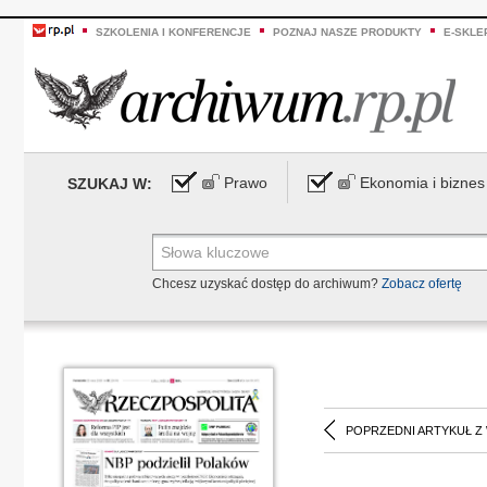
SZKOLENIA I KONFERENCJE
POZNAJ NASZE PRODUKTY
E-SKLE
Prawo
Ekonomia i biznes
SZUKAJ W:
Chcesz uzyskać dostęp do archiwum?
Zobacz ofertę
POPRZEDNI ARTYKUŁ Z