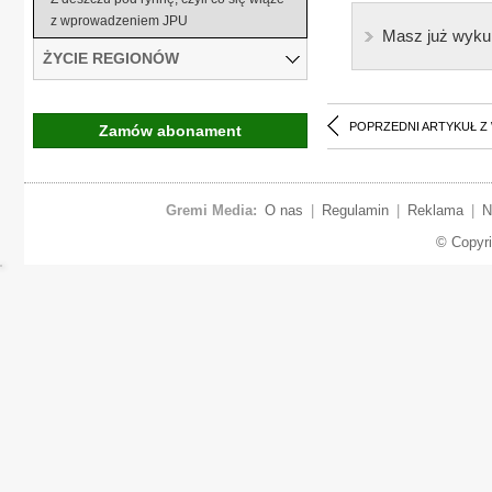
z wprowadzeniem JPU
Masz już wyku
ŻYCIE REGIONÓW
POPRZEDNI ARTYKUŁ Z
Zamów abonament
Gremi Media:
O nas
|
Regulamin
|
Reklama
|
N
© Copyr