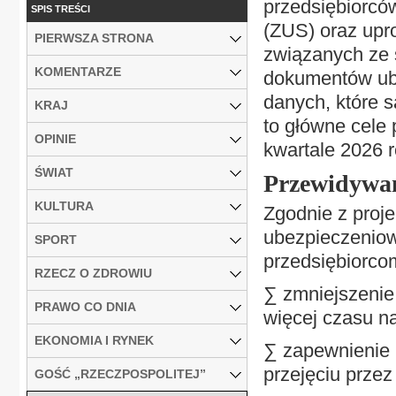
przedsiębiorc
SPIS TREŚCI
(ZUS) oraz upr
PIERWSZA STRONA
związanych ze
KOMENTARZE
dokumentów ube
danych, które 
KRAJ
to główne cele 
OPINIE
kwartale 2026 r
ŚWIAT
Przewidywan
KULTURA
Zgodnie z proje
ubezpieczeniow
SPORT
przedsiębiorcom
RZECZ O ZDROWIU
∑ zmniejszenie
PRAWO CO DNIA
więcej czasu n
EKONOMIA I RYNEK
∑ zapewnienie p
przejęciu prze
GOŚĆ „RZECZPOSPOLITEJ”