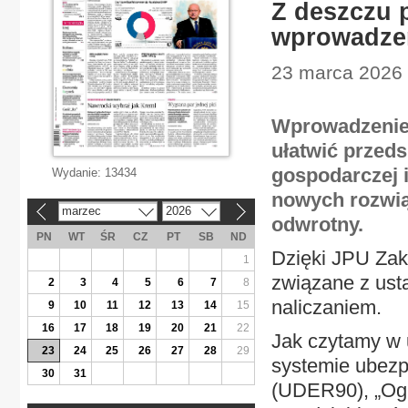
Z deszczu p
wprowadze
23 marca 2026 
Wprowadzenie 
ułatwić przed
gospodarczej 
Wydanie:
13434
nowych rozwią
marzec
2026
«
»
odwrotny.
PN
WT
ŚR
CZ
PT
SB
ND
Dzięki JPU Zak
1
związane z ust
2
3
4
5
6
7
8
naliczaniem.
9
10
11
12
13
14
15
16
17
18
19
20
21
22
Jak czytamy w 
23
24
25
26
27
28
29
systemie ubezp
30
31
(UDER90), „Ogr