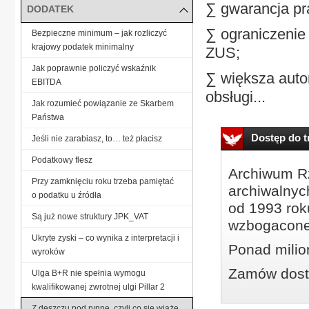
∑ gwarancja pr
DODATEK
∑ ograniczenie
Bezpieczne minimum – jak rozliczyć
krajowy podatek minimalny
ZUS;
Jak poprawnie policzyć wskaźnik
∑ większa auto
EBITDA
obsługi...
Jak rozumieć powiązanie ze Skarbem
Państwa
Dostęp do tr
Jeśli nie zarabiasz, to… też płacisz
Podatkowy flesz
Archiwum Rz
Przy zamknięciu roku trzeba pamiętać
archiwalnyc
o podatku u źródła
od 1993 roku
Są już nowe struktury JPK_VAT
wzbogacone
Ukryte zyski – co wynika z interpretacji i
Ponad milio
wyroków
Zamów dostę
Ulga B+R nie spełnia wymogu
kwalifikowanej zwrotnej ulgi Pillar 2
Z deszczu pod rynnę, czyli co się wiąże