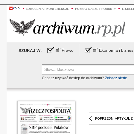
SZKOLENIA I KONFERENCJE
POZNAJ NASZE PRODUKTY
E-SKLE
Prawo
Ekonomia i biznes
SZUKAJ W:
Chcesz uzyskać dostęp do archiwum?
Zobacz ofertę
POPRZEDNI ARTYKUŁ Z