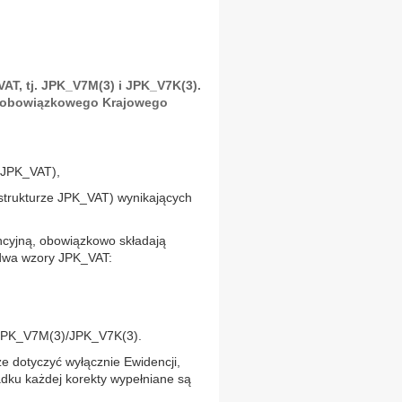
AT, tj. JPK_V7M(3) i JPK_V7K(3).
m obowiązkowego Krajowego
 JPK_VAT),
strukturze JPK_VAT) wynikających
encyjną, obowiązkowo składają
 dwa wzory JPK_VAT:
r JPK_V7M(3)/JPK_V7K(3).
że dotyczyć wyłącznie Ewidencji,
padku każdej korekty wypełniane są