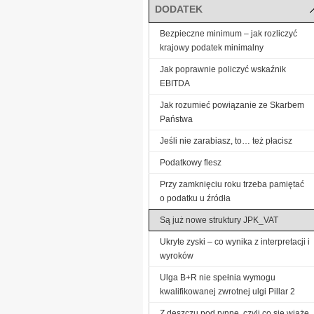
DODATEK
Bezpieczne minimum – jak rozliczyć
krajowy podatek minimalny
Jak poprawnie policzyć wskaźnik
EBITDA
Jak rozumieć powiązanie ze Skarbem
Państwa
Jeśli nie zarabiasz, to… też płacisz
Podatkowy flesz
Przy zamknięciu roku trzeba pamiętać
o podatku u źródła
Są już nowe struktury JPK_VAT
Ukryte zyski – co wynika z interpretacji i
wyroków
Ulga B+R nie spełnia wymogu
kwalifikowanej zwrotnej ulgi Pillar 2
Z deszczu pod rynnę, czyli co się wiąże