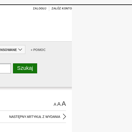
ZALOGUJ
ZAŁÓŻ KONTO
ANSOWANE
+ POMOC
A
A
A
NASTĘPNY ARTYKUŁ Z WYDANIA