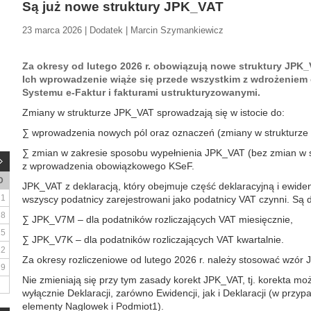
Są już nowe struktury JPK_VAT
23 marca 2026 | Dodatek | Marcin Szymankiewicz
Za okresy od lutego 2026 r. obowiązują nowe struktury JPK_V
Ich wprowadzenie wiąże się przede wszystkim z wdrożenie
Systemu e-Faktur i fakturami ustrukturyzowanymi.
Zmiany w strukturze JPK_VAT sprowadzają się w istocie do:
∑ wprowadzenia nowych pól oraz oznaczeń (zmiany w strukturze
∑ zmian w zakresie sposobu wypełnienia JPK_VAT (bez zmian w 
z wprowadzenia obowiązkowego KSeF.
D
JPK_VAT z deklaracją, który obejmuje część deklaracyjną i ewid
1
wszyscy podatnicy zarejestrowani jako podatnicy VAT czynni. Są
8
∑ JPK_V7M – dla podatników rozliczających VAT miesięcznie,
15
∑ JPK_V7K – dla podatników rozliczających VAT kwartalnie.
22
Za okresy rozliczeniowe od lutego 2026 r. należy stosować wzó
29
Nie zmieniają się przy tym zasady korekt JPK_VAT, tj. korekta mo
wyłącznie Deklaracji, zarówno Ewidencji, jak i Deklaracji (w przy
elementy Naglowek i Podmiot1).