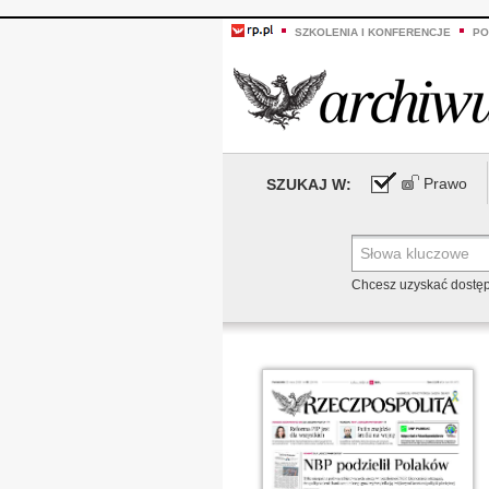
SZKOLENIA I KONFERENCJE
PO
Prawo
SZUKAJ W:
Chcesz uzyskać dostę