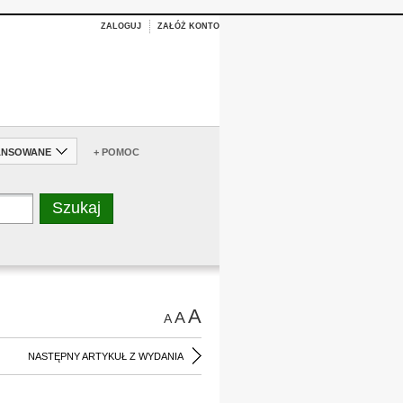
ZALOGUJ
ZAŁÓŻ KONTO
ANSOWANE
+ POMOC
A
A
A
NASTĘPNY ARTYKUŁ Z WYDANIA