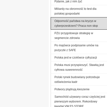
Pytanie, jak z nim żyć
Miliardy na obronność to test dla
polskiej gospodarki
Odporność państwa na kryzys w
cyberprzestrzeni? Praca non stop
PZU przygotowuje strategię w
segmencie zdrowia
Po majówce podpisanie umów na
pożyczki z SAFE
Polska jest w czołówce cyfryzacji
Polska musi przyspieszyć. Stawką jest
cyfrowa suwerenność
Polski rynek budowlany potrzebuje
odświeżenia kadr
Potwory plądrują kieszenie
Samochód używany coraz częściej jest
pierwszym wyborem. Rekordowy
kwartał VW FS STORE