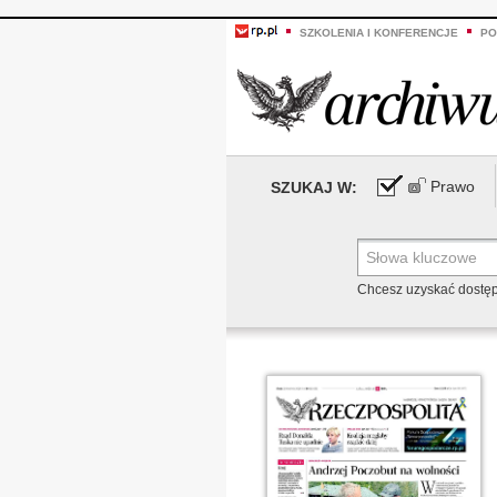
SZKOLENIA I KONFERENCJE
PO
Prawo
SZUKAJ W:
Chcesz uzyskać dostę