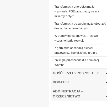
Transformacja energetyczna to
wyzwanie. PGE przeznaczy na nią
miliardy złotych
Transformacja po węglu może otworzyć
drogę dla centrów danych
W branży transportowej AI jest we
wczesnej fazie rozwoju
Z górnictwa odchodzą pierwsi
pracownicy. Spółek to nie uratuje
Zniknęła przeszkoda dla nominacji
Warsha
GOŚĆ ,,RZECZPOSPOLITEJ''
DODATEK
ADMINISTRACJA –
ORZECZNICTWO