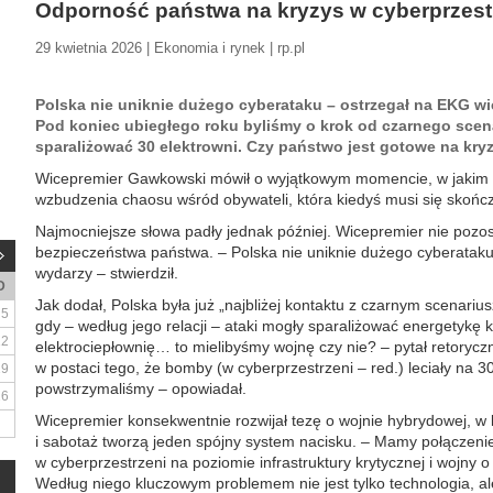
Odporność państwa na kryzys w cyberprzest
29 kwietnia 2026 | Ekonomia i rynek | rp.pl
Polska nie uniknie dużego cyberataku – ostrzegał na EKG w
Pod koniec ubiegłego roku byliśmy o krok od czarnego scen
sparaliżować 30 elektrowni. Czy państwo jest gotowe na kry
Wicepremier Gawkowski mówił o wyjątkowym momencie, w jakim zn
wzbudzenia chaosu wśród obywateli, która kiedyś musi się skończ
Najmocniejsze słowa padły jednak później. Wicepremier nie pozos
bezpieczeństwa państwa. – Polska nie uniknie dużego cyberataku.
wydarzy – stwierdził.
D
Jak dodał, Polska była już „najbliżej kontaktu z czarnym scenari
5
gdy – według jego relacji – ataki mogły sparaliżować energetykę
12
elektrociepłownię… to mielibyśmy wojnę czy nie? – pytał retoryczn
w postaci tego, że bomby (w cyberprzestrzeni – red.) leciały na 3
19
powstrzymaliśmy – opowiadał.
26
Wicepremier konsekwentnie rozwijał tezę o wojnie hybrydowej, w k
i sabotaż tworzą jeden spójny system nacisku. – Mamy połączeni
w cyberprzestrzeni na poziomie infrastruktury krytycznej i wojny o 
Według niego kluczowym problemem nie jest tylko technologia, 