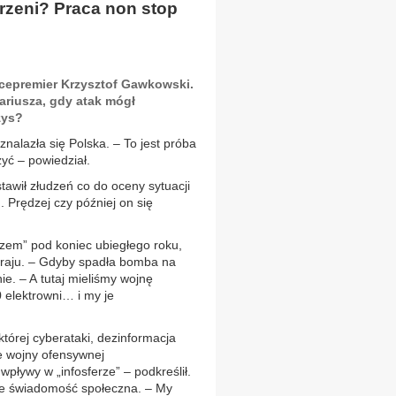
rzeni? Praca non stop
icepremier Krzysztof Gawkowski.
ariusza, gdy atak mógł
zys?
alazła się Polska. – To jest próba
yć – powiedział.
tawił złudzeń co do oceny sytuacji
 Prędzej czy później on się
uszem” pod koniec ubiegłego roku,
 kraju. – Gdyby spadła bomba na
ie. – A tutaj mieliśmy wojnę
0 elektrowni… i my je
tórej cyberataki, dezinformacja
e wojny ofensywnej
wpływy w „infosferze” – podkreślił.
ale świadomość społeczna. – My