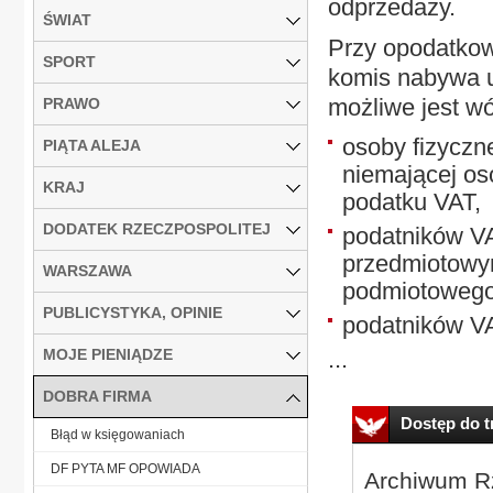
odprzedaży.
ŚWIAT
Przy opodatkow
SPORT
komis nabywa u
możliwe jest w
PRAWO
osoby fizyczne
PIĄTA ALEJA
niemającej os
KRAJ
podatku VAT,
DODATEK RZECZPOSPOLITEJ
podatników VA
przedmiotowym
WARSZAWA
podmiotowego
PUBLICYSTYKA, OPINIE
podatników V
MOJE PIENIĄDZE
...
DOBRA FIRMA
Dostęp do tr
Błąd w księgowaniach
DF PYTA MF OPOWIADA
Archiwum Rz