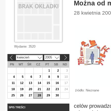
Można od 
28 kwietnia 200
Wydanie:
3520
kwiecień
2005
«
»
PN
WT
ŚR
CZ
PT
SB
ND
1
2
3
4
5
6
7
8
9
10
11
12
13
14
15
16
17
18
19
20
21
22
23
24
źródło: Nieznane
25
26
27
28
29
30
celów prowadzo
SPIS TREŚCI