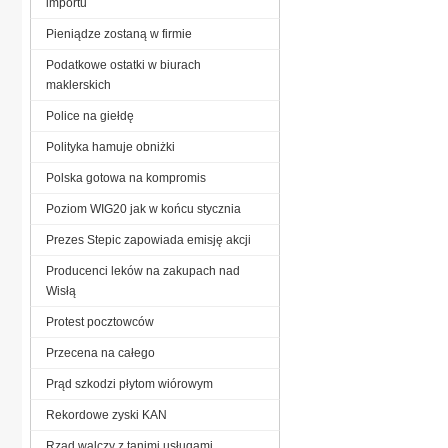
importu
Pieniądze zostaną w firmie
Podatkowe ostatki w biurach
maklerskich
Police na giełdę
Polityka hamuje obniżki
Polska gotowa na kompromis
Poziom WIG20 jak w końcu stycznia
Prezes Stepic zapowiada emisję akcji
Producenci leków na zakupach nad
Wisłą
Protest pocztowców
Przecena na całego
Prąd szkodzi płytom wiórowym
Rekordowe zyski KAN
Rząd walczy z tanimi usługami