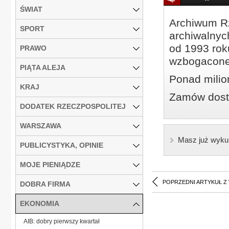
ŚWIAT
Archiwum Rz
SPORT
archiwalnyc
od 1993 roku
PRAWO
wzbogacone
PIĄTA ALEJA
Ponad milio
KRAJ
Zamów dostę
DODATEK RZECZPOSPOLITEJ
WARSZAWA
Masz już wyku
PUBLICYSTYKA, OPINIE
MOJE PIENIĄDZE
POPRZEDNI ARTYKUŁ Z
DOBRA FIRMA
EKONOMIA
AIB: dobry pierwszy kwartał