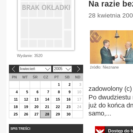
Na razie b
28 kwietnia 200
Wydanie:
3520
źródło: Nieznane
kwiecień
2005
«
»
PN
WT
ŚR
CZ
PT
SB
ND
1
2
3
zadowolony (
4
5
6
7
8
9
10
Po dwudziestu m
11
12
13
14
15
16
17
już do końca dn
18
19
20
21
22
23
24
samo,...
25
26
27
28
29
30
SPIS TREŚCI
Dostęp do tr