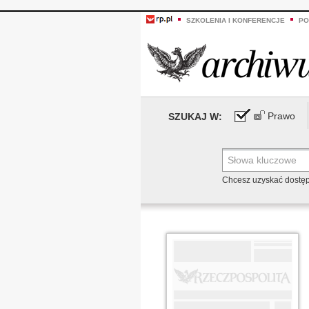
SZKOLENIA I KONFERENCJE
PO
Prawo
SZUKAJ W:
Chcesz uzyskać dostę