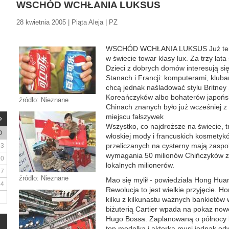
WSCHÓD WCHŁANIA LUKSUS
28 kwietnia 2005 | Piąta Aleja | PZ
WSCHÓD WCHŁANIA LUKSUS Już teraz 
w świecie towar klasy lux. Za trzy lat
Dzieci z dobrych domów interesują si
Stanach i Francji: komputerami, kluba
chcą jednak naśladować stylu Britney
Koreańczyków albo bohaterów japońs
źródło: Nieznane
Chinach znanych było już wcześniej 
miejscu fałszywek
Wszystko, co najdroższe na świecie, tr
D
włoskiej mody i francuskich kosmetyk
przeliczanych na cysterny mają zaspo
3
wymagania 50 milionów Chińczyków z n
10
lokalnych milionerów.
17
źródło: Nieznane
Mao się mylił - powiedziała Hong Hua
24
Rewolucja to jest wielkie przyjęcie. H
kilku z kilkunastu ważnych bankietów 
biżuterią Cartier wpada na pokaz nowej
Hugo Bossa. Zaplanowaną o północy k
top modelką i aktorką musi jednak odwo