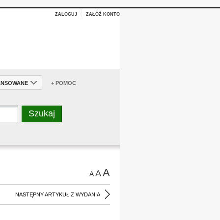
ZALOGUJ
ZAŁÓŻ KONTO
ANSOWANE
+ POMOC
A
A
A
NASTĘPNY ARTYKUŁ Z WYDANIA