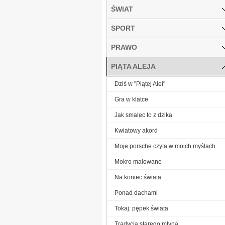
ŚWIAT
SPORT
PRAWO
PIĄTA ALEJA
Dziś w "Piątej Alei"
Gra w klatce
Jak smalec to z dzika
Kwiatowy akord
Moje porsche czyta w moich myślach
Mokro malowane
Na koniec świata
Ponad dachami
Tokaj: pępek świata
Tradycja starego młyna