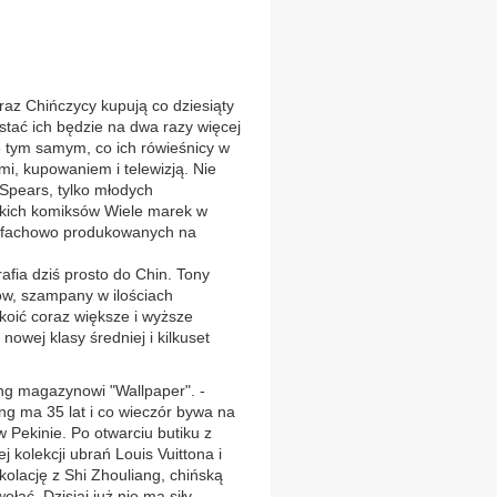
Chińczycy kupują co dziesiąty
a stać ich będzie na dwa razy więcej
ę tym samym, co ich rówieśnicy w
mi, kupowaniem i telewizją. Nie
 Spears, tylko młodych
kich komiksów Wiele marek w
z fachowo produkowanych na
afia dziś prosto do Chin. Tony
ów, szampany w ilościach
koić coraz większe i wyższe
owej klasy średniej i kilkuset
ng magazynowi "Wallpaper". -
ong ma 35 lat i co wieczór bywa na
w Pekinie. Po otwarciu butiku z
 kolekcji ubrań Louis Vuittona i
olację z Shi Zhouliang, chińską
łać. Dzisiaj już nie ma siły.