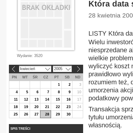
Która data s
28 kwietnia 200
LISTY Która dat
Wielu inwestor
niesprzedane ak
Wydanie:
3520
wielkie problem
wyliczyć koszt 
kwiecień
2005
«
»
prawidłowo wyl
PN
WT
ŚR
CZ
PT
SB
ND
rozumiem też, 
1
2
3
umorzenia akcj
4
5
6
7
8
9
10
podatkowy pows
11
12
13
14
15
16
17
18
19
20
21
22
23
24
Transakcja spr
25
26
27
28
29
30
tytułu umorzen
własnością.
SPIS TREŚCI