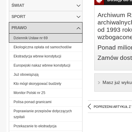
ŚWIAT
Archiwum Rz
SPORT
archiwalnyc
PRAWO
od 1993 roku
wzbogacone
Dziennik Ustaw nr 69
Ponad milio
Ekologiczna opłata od samochodów
Ekstradycja wbrew konstytucji
Zamów dostę
Europejski nakaz wbrew konstytucji
Już obowiązują
Masz już wyku
Kto mógł skorygować budżety
Monitor Polski nr 25
Polisa ponad granicami
POPRZEDNI ARTYKUŁ Z
Poprawianie przepisów dotyczących
szpitali
Przekazanie to ekstradycja