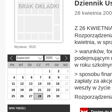
Dziennik U
28 kwietnia 200
Z 26 KWIETNIA
Rozporządzenia 
kwietnia, w spr
Wydanie:
3520
> warunków, fo
podejmującym 
kwiecień
2005
«
»
w roku szkolny
PN
WT
ŚR
CZ
PT
SB
ND
1
2
3
> sposobu fina
4
5
6
7
8
9
10
zapłaty za akc
11
12
13
14
15
16
17
weszły w życie 
18
19
20
21
22
23
24
Rozporządzenia 
25
26
27
28
29
30
SPIS TREŚCI
Dostęp do tr