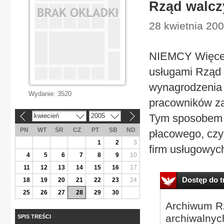
Rząd walcz
28 kwietnia 200
NIEMCY Więcej
usługami Rząd 
wynagrodzenia 
Wydanie:
3520
pracowników za
kwiecień
2005
Tym sposobem z
«
»
PN
WT
ŚR
CZ
PT
SB
ND
płacowego, czy
1
2
3
firm usługowych 
4
5
6
7
8
9
10
11
12
13
14
15
16
17
Dostęp do tr
18
19
20
21
22
23
24
25
26
27
28
29
30
Archiwum Rz
archiwalnyc
SPIS TREŚCI