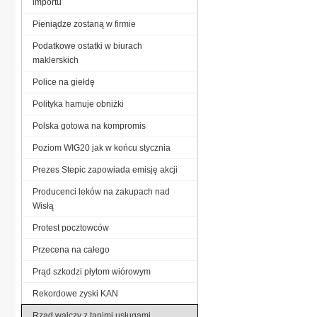
importu
Pieniądze zostaną w firmie
Podatkowe ostatki w biurach
maklerskich
Police na giełdę
Polityka hamuje obniżki
Polska gotowa na kompromis
Poziom WIG20 jak w końcu stycznia
Prezes Stepic zapowiada emisję akcji
Producenci leków na zakupach nad
Wisłą
Protest pocztowców
Przecena na całego
Prąd szkodzi płytom wiórowym
Rekordowe zyski KAN
Rząd walczy z tanimi usługami