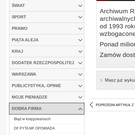
ŚWIAT
Archiwum Rz
SPORT
archiwalnyc
od 1993 roku
PRAWO
wzbogacone
PIĄTA ALEJA
Ponad milio
KRAJ
Zamów dostę
DODATEK RZECZPOSPOLITEJ
WARSZAWA
Masz już wyku
PUBLICYSTYKA, OPINIE
MOJE PIENIĄDZE
POPRZEDNI ARTYKUŁ Z
DOBRA FIRMA
Błąd w księgowaniach
DF PYTA MF OPOWIADA