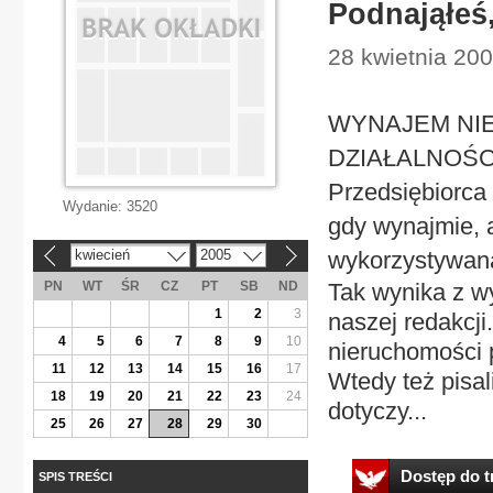
Podnająłeś,
28 kwietnia 200
WYNAJEM NI
DZIAŁALNOŚCI 
Przedsiębiorca 
Wydanie:
3520
gdy wynajmie, 
kwiecień
2005
wykorzystywaną
«
»
PN
WT
ŚR
CZ
PT
SB
ND
Tak wynika z w
1
2
3
naszej redakcji
4
5
6
7
8
9
10
nieruchomości
11
12
13
14
15
16
17
Wtedy też pisal
18
19
20
21
22
23
24
dotyczy...
25
26
27
28
29
30
Dostęp do tr
SPIS TREŚCI