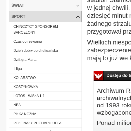
ŚWIAT
w jednej chwili,
dziesięć minut n
SPORT
żadnego strzał
CHIŃCZYCY SPONSOREM
przygotował pr
BARCELONY
Wielkich niesp
Czas dojrzewania
zabezpieczenie
Dzień dobry po chuligańsku
mają to już we k
Dziś gra Marta
II liga
Dostęp do tr
KOLARSTWO
KOSZYKÓWKA
Archiwum Rz
LOTOS - WISŁA 1-1
archiwalnyc
od 1993 roku
NBA
wzbogacone
PIŁKA NOŻNA
Ponad milio
PÓŁFINAŁY PUCHARU UEFA