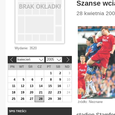
Szanse wci
28 kwietnia 200
Wydanie:
3520
kwiecień
2005
«
»
PN
WT
ŚR
CZ
PT
SB
ND
1
2
3
4
5
6
7
8
9
10
11
12
13
14
15
16
17
18
19
20
21
22
23
24
25
26
27
28
29
30
źródło: Nieznane
SPIS TREŚCI
stadion Stamfor