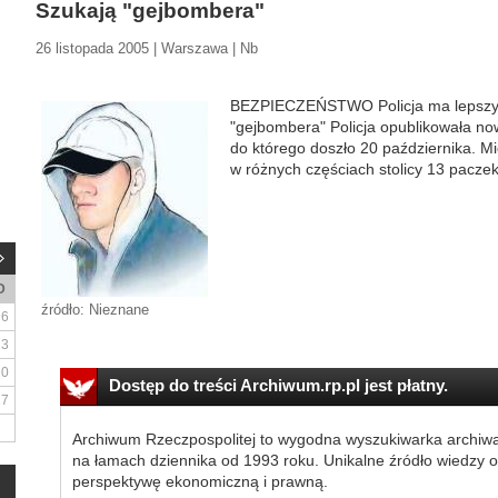
Szukają "gejbombera"
26 listopada 2005 | Warszawa | Nb
BEZPIECZEŃSTWO Policja ma lepszy 
"gejbombera" Policja opublikowała now
do którego doszło 20 października. M
w różnych częściach stolicy 13 pacze
D
źródło: Nieznane
6
13
20
Dostęp do treści Archiwum.rp.pl jest płatny.
27
Archiwum Rzeczpospolitej to wygodna wyszukiwarka archiw
na łamach dziennika od 1993 roku. Unikalne źródło wiedzy o
perspektywę ekonomiczną i prawną.