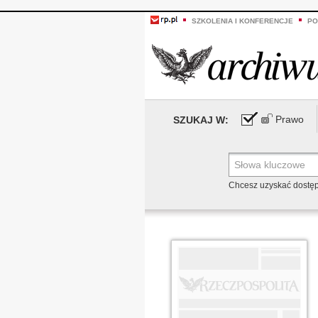
SZKOLENIA I KONFERENCJE
PO
Prawo
SZUKAJ W:
Chcesz uzyskać dostę