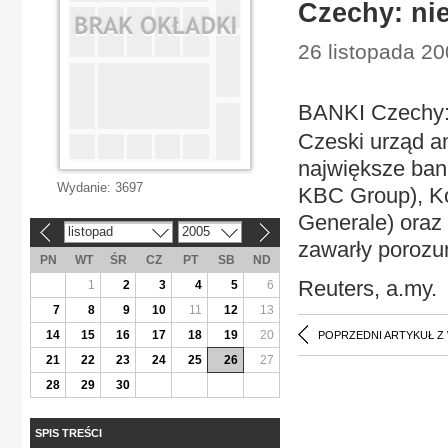
Czechy: ni
26 listopada 2
BANKI Czechy:
Czeski urząd a
największe ban
Wydanie:
3697
KBC Group), Ko
Generale) oraz
listopad
2005
«
»
zawarły porozum
PN
WT
ŚR
CZ
PT
SB
ND
Reuters, a.my.
1
2
3
4
5
6
7
8
9
10
11
12
13
14
15
16
17
18
19
20
POPRZEDNI ARTYKUŁ Z
21
22
23
24
25
26
27
28
29
30
SPIS TREŚCI