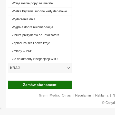
Wciąż rośnie popyt na metale
Wielka Brytania: modne karty debetowe
Wydarzenia dnia
Wygrała dobra rekomendacja
Z biura prezydenta do Totalizatora
Zapłaci Polska i nowe kraje
Zmiany w PKP
Złe dokumenty z negocjacji WTO
KRAJ
Zamów abonament
Gremi Media:
O nas
|
Regulamin
|
Reklama
|
N
© Copyr