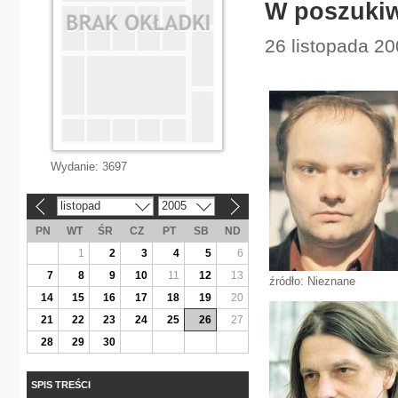
W poszukiw
26 listopada 20
Wydanie:
3697
listopad
2005
«
»
PN
WT
ŚR
CZ
PT
SB
ND
1
2
3
4
5
6
7
8
9
10
11
12
13
źródło: Nieznane
14
15
16
17
18
19
20
21
22
23
24
25
26
27
28
29
30
SPIS TREŚCI