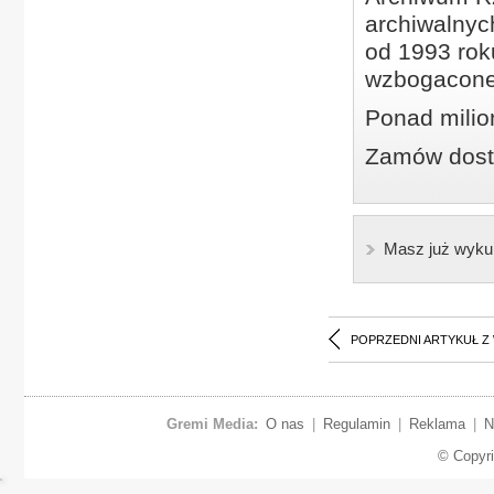
archiwalnyc
od 1993 roku
wzbogacone
Ponad milio
Zamów dostę
Masz już wyku
POPRZEDNI ARTYKUŁ Z
Gremi Media:
O nas
|
Regulamin
|
Reklama
|
N
© Copyr