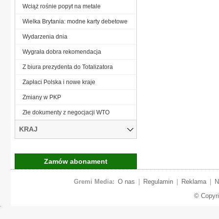
Wciąż rośnie popyt na metale
Wielka Brytania: modne karty debetowe
Wydarzenia dnia
Wygrała dobra rekomendacja
Z biura prezydenta do Totalizatora
Zapłaci Polska i nowe kraje
Zmiany w PKP
Złe dokumenty z negocjacji WTO
KRAJ
Zamów abonament
Gremi Media:
O nas
|
Regulamin
|
Reklama
|
N
© Copyr