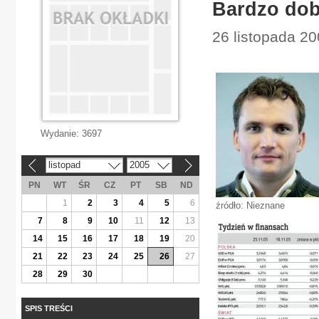
Bardzo dob
26 listopada 2
Wydanie:
3697
listopad
2005
«
»
PN
WT
ŚR
CZ
PT
SB
ND
1
2
3
4
5
6
źródło: Nieznane
7
8
9
10
11
12
13
14
15
16
17
18
19
20
21
22
23
24
25
26
27
28
29
30
SPIS TREŚCI