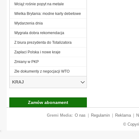
Wciąż rośnie popyt na metale
Wielka Brytania: modne karty debetowe
Wydarzenia dnia
Wygrała dobra rekomendacja
Z biura prezydenta do Totalizatora
Zapłaci Polska i nowe kraje
Zmiany w PKP
Złe dokumenty z negocjacji WTO
KRAJ
Zamów abonament
Gremi Media:
O nas
|
Regulamin
|
Reklama
|
N
© Copyr