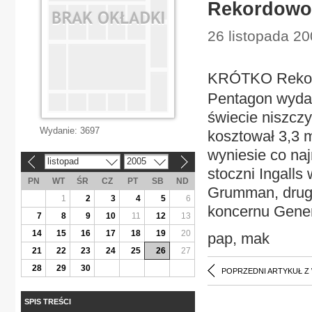
Rekordowo 
26 listopada 2
KRÓTKO Rekord
Pentagon wyda
świecie niszczy
Wydanie:
3697
kosztował 3,3 
wyniesie co na
listopad
2005
«
»
stoczni Ingalls
PN
WT
ŚR
CZ
PT
SB
ND
Grumman, drugi
1
2
3
4
5
6
koncernu Gene
7
8
9
10
11
12
13
14
15
16
17
18
19
20
pap, mak
21
22
23
24
25
26
27
28
29
30
POPRZEDNI ARTYKUŁ Z
SPIS TREŚCI