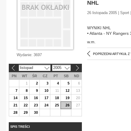
NHL
26 listopada 2005 | Sport
WYNIKI NHL
• Atlanta - NY Rangers 
w.m.
POPRZEDNI ARTYKUŁ Z
Wydanie:
3697
listopad
2005
«
»
PN
WT
ŚR
CZ
PT
SB
ND
1
2
3
4
5
6
7
8
9
10
11
12
13
14
15
16
17
18
19
20
21
22
23
24
25
26
27
28
29
30
SPIS TREŚCI