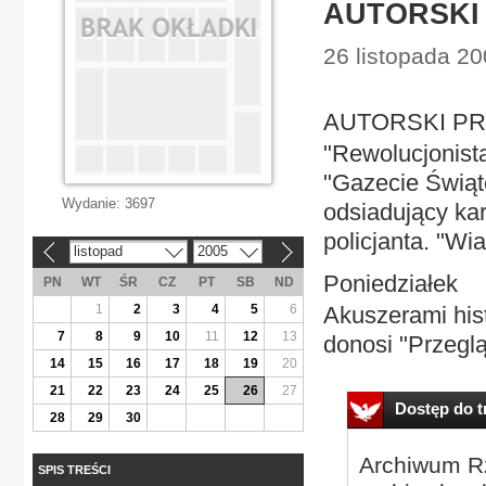
AUTORSKI
26 listopada 20
AUTORSKI PRZ
"Rewolucjonista
"Gazecie Świątec
Wydanie:
3697
odsiadujący kar
policjanta. "Wi
listopad
2005
«
»
Poniedziałek
PN
WT
ŚR
CZ
PT
SB
ND
1
2
3
4
5
6
Akuszerami hist
7
8
9
10
11
12
13
donosi "Przeglą
14
15
16
17
18
19
20
21
22
23
24
25
26
27
Dostęp do tr
28
29
30
Archiwum Rz
SPIS TREŚCI