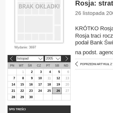
Rosja: stra
26 listopada 20
KRÓTKO Rosja: 
Rosja traci roc
podał Bank Świ
Wydanie:
3697
na podst. agencj
listopad
2005
«
»
POPRZEDNI ARTYKUŁ Z
PN
WT
ŚR
CZ
PT
SB
ND
1
2
3
4
5
6
7
8
9
10
11
12
13
14
15
16
17
18
19
20
21
22
23
24
25
26
27
28
29
30
SPIS TREŚCI