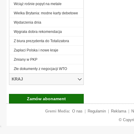
Wciąż rośnie popyt na metale
Wielka Brytania: modne karty debetowe
Wydarzenia dnia
Wygrała dobra rekomendacja
Z biura prezydenta do Totalizatora
Zapłaci Polska i nowe kraje
Zmiany w PKP
Złe dokumenty z negocjacji WTO
KRAJ
Zamów abonament
Gremi Media:
O nas
|
Regulamin
|
Reklama
|
N
© Copyr