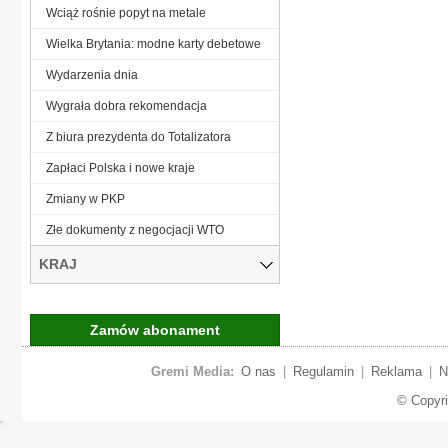
Wciąż rośnie popyt na metale
Wielka Brytania: modne karty debetowe
Wydarzenia dnia
Wygrała dobra rekomendacja
Z biura prezydenta do Totalizatora
Zapłaci Polska i nowe kraje
Zmiany w PKP
Złe dokumenty z negocjacji WTO
KRAJ
Zamów abonament
Gremi Media:
O nas
|
Regulamin
|
Reklama
|
N
© Copyr