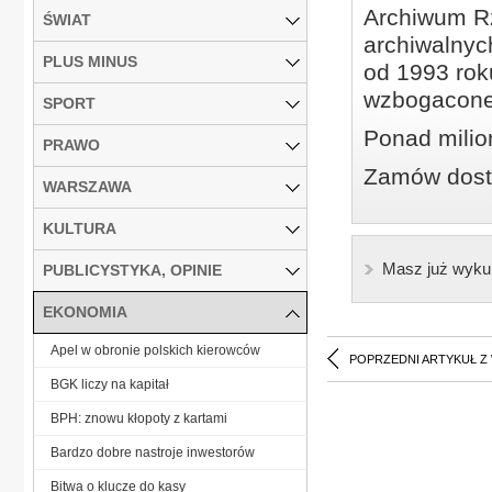
Archiwum Rz
ŚWIAT
archiwalnyc
PLUS MINUS
od 1993 roku
wzbogacone
SPORT
Ponad milio
PRAWO
Zamów dostę
WARSZAWA
KULTURA
Masz już wyku
PUBLICYSTYKA, OPINIE
EKONOMIA
Apel w obronie polskich kierowców
POPRZEDNI ARTYKUŁ Z
BGK liczy na kapitał
BPH: znowu kłopoty z kartami
Bardzo dobre nastroje inwestorów
Bitwa o klucze do kasy