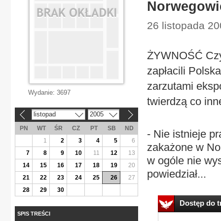
Norwegowie 
26 listopada 2
ŻYWNOŚĆ Czy p
zapłacili Polsk
zarzutami eksp
Wydanie:
3697
twierdzą co inn
listopad
2005
«
»
PN
WT
ŚR
CZ
PT
SB
ND
- Nie istnieje
1
2
3
4
5
6
zakażone w Norw
7
8
9
10
11
12
13
w ogóle nie wys
14
15
16
17
18
19
20
powiedział...
21
22
23
24
25
26
27
28
29
30
Dostęp do tr
SPIS TREŚCI