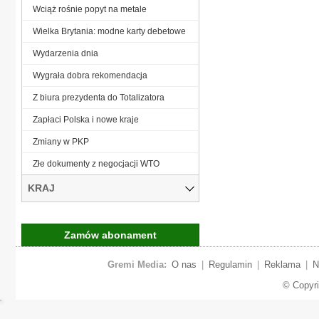
Wciąż rośnie popyt na metale
Wielka Brytania: modne karty debetowe
Wydarzenia dnia
Wygrała dobra rekomendacja
Z biura prezydenta do Totalizatora
Zapłaci Polska i nowe kraje
Zmiany w PKP
Złe dokumenty z negocjacji WTO
KRAJ
Zamów abonament
Gremi Media:
O nas
|
Regulamin
|
Reklama
|
N
© Copyr