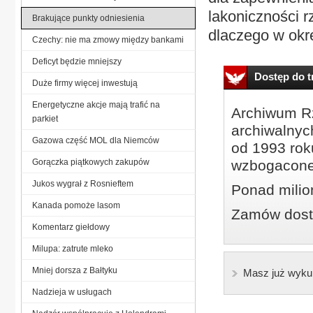
lakoniczności 
Brakujące punkty odniesienia
dlaczego w okr
Czechy: nie ma zmowy między bankami
Deficyt będzie mniejszy
Dostęp do tr
Duże firmy więcej inwestują
Energetyczne akcje mają trafić na
Archiwum Rz
parkiet
archiwalnyc
Gazowa część MOL dla Niemców
od 1993 roku
Gorączka piątkowych zakupów
wzbogacone
Jukos wygrał z Rosnieftem
Ponad milio
Kanada pomoże lasom
Zamów dostę
Komentarz giełdowy
Milupa: zatrute mleko
Mniej dorsza z Bałtyku
Masz już wyku
Nadzieja w usługach