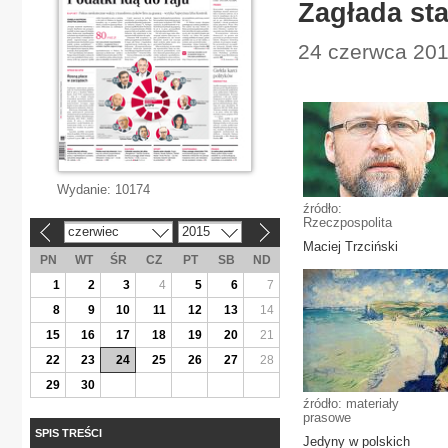
Zagłada sta
24 czerwca 2015
Wydanie:
10174
źródło:
Rzeczpospolita
czerwiec
2015
«
»
Maciej Trzciński
PN
WT
ŚR
CZ
PT
SB
ND
1
2
3
4
5
6
7
8
9
10
11
12
13
14
15
16
17
18
19
20
21
22
23
24
25
26
27
28
29
30
źródło: materiały
prasowe
SPIS TREŚCI
Jedyny w polskich