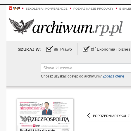
SZKOLENIA I KONFERENCJE
POZNAJ NASZE PRODUKTY
E-SKLE
Prawo
Ekonomia i biznes
SZUKAJ W:
Chcesz uzyskać dostęp do archiwum?
Zobacz ofertę
POPRZEDNI ARTYKUŁ Z