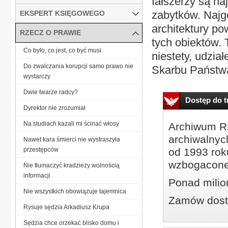
fałszerzy są n
zabytków. Najgo
EKSPERT KSIĘGOWEGO
architektury p
RZECZ O PRAWIE
tych obiektów. 
Co było, co jest, co być musi
niestety, udział
Do zwalczania korupcji samo prawo nie
Skarbu Państwa
wystarczy
Dwie twarze radcy?
Dostęp do tr
Dyrektor nie zrozumiał
Na studiach kazali mi ścinać włosy
Archiwum Rz
archiwalnyc
Nawet kara śmierci nie wystraszyła
przestępców
od 1993 roku
wzbogacone
Nie tłumaczyć kradzieży wolnością
informacji
Ponad milio
Nie wszystkich obowiązuje tajemnica
Zamów dostę
Rysuje sędzia Arkadiusz Krupa
Sędzia chce orzekać blisko domu i