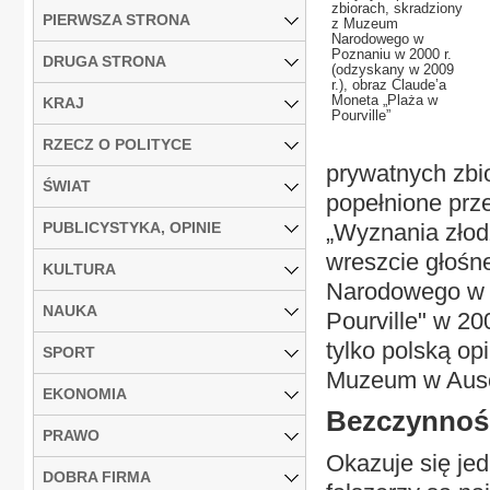
zbiorach, skradziony
PIERWSZA STRONA
z Muzeum
Narodowego w
Poznaniu w 2000 r.
DRUGA STRONA
(odzyskany w 2009
r.), obraz Claude’a
Moneta „Plaża w
KRAJ
Pourville”
RZECZ O POLITYCE
prywatnych zbio
ŚWIAT
popełnione prz
PUBLICYSTYKA, OPINIE
„Wyznania złod
wreszcie głośn
KULTURA
Narodowego w 
NAUKA
Pourville" w 20
tylko polską opi
SPORT
Muzeum w Ausc
EKONOMIA
Bezczynność
PRAWO
Okazuje się jed
DOBRA FIRMA