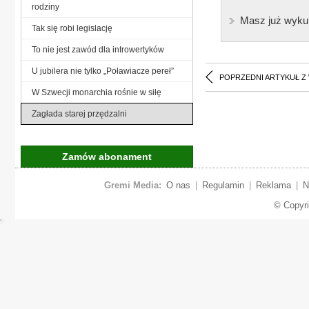
rodziny
Masz już wyku
Tak się robi legislację
To nie jest zawód dla introwertyków
U jubilera nie tylko „Poławiacze pereł”
POPRZEDNI ARTYKUŁ Z
W Szwecji monarchia rośnie w siłę
Zagłada starej przędzalni
Zamów abonament
Gremi Media:
O nas
|
Regulamin
|
Reklama
|
N
© Copyr