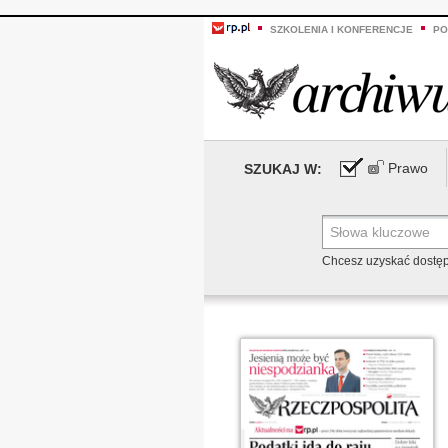
SZKOLENIA I KONFERENCJE
PO
Prawo
SZUKAJ W:
Chcesz uzyskać dostę