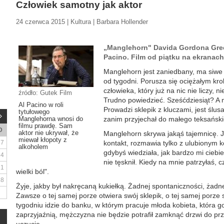
Człowiek samotny jak aktor
24 czerwca 2015 | Kultura | Barbara Hollender
„Manglehorn" Davida Gordona Gree
Pacino. Film od piątku na ekranach
Manglehorn jest zaniedbany, ma siwe wł
od tygodni. Porusza się ociężałym kr
człowieka, który już na nic nie liczy, n
źródło: Gutek Film
Trudno powiedzieć. Sześćdziesiąt? A 
Al Pacino w roli
Prowadzi sklepik z kluczami, jest ślus
tytułowego
Manglehorna wnosi do
zanim przyjechał do małego teksańsk
filmu prawdę. Sam
D
aktor nie ukrywał, że
Manglehorn skrywa jakąś tajemnicę. J
miewał kłopoty z
7
kontakt, rozmawia tylko z ulubionym ko
alkoholem
gdybyś wiedziała, jak bardzo mi ciebi
14
nie tęsknił. Kiedy na mnie patrzyłaś, 
21
wielki ból".
28
Żyje, jakby był nakręcaną kukiełką. Żadnej spontaniczności, żadne
Zawsze o tej samej porze otwiera swój sklepik, o tej samej porze 
tygodniu idzie do banku, w którym pracuje młoda kobieta, która go
zaprzyjaźnią, mężczyzna nie będzie potrafił zamknąć drzwi do prz