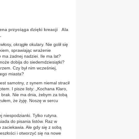
na przyciąga dzięki kreacji Ala
.
osy, okrągłe okulary. Nie golił się
okiem, sprawiając wrażenie
ie ma żadnej nadziei. Ile ma lat?
może dobija do siedemdziesiątki?
arzem. Czy był nim wcześniej,
iego miasta?
est samotny, z synem niemal stracił
tem. I pisze listy: „Kochana Klaro,
e brak. Nie ma dnia, żebym za tobą
czułem, że żyję. Noszę w sercu
j niespodzianki. Tylko rutyna.
siada do pisania listów. Raz w
 zaciekawia. Ale gdy się z sobą
eszłości i otworzyć się na nowe