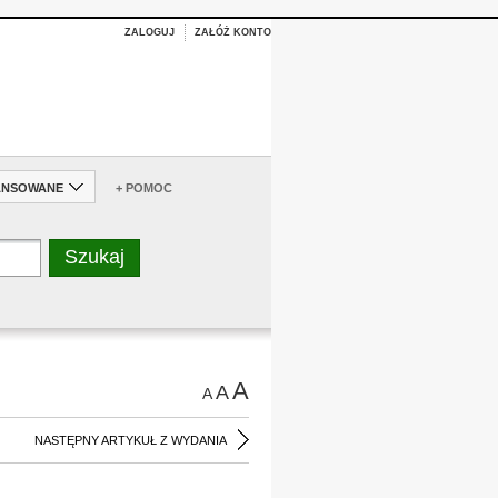
ZALOGUJ
ZAŁÓŻ KONTO
ANSOWANE
+ POMOC
A
A
A
NASTĘPNY ARTYKUŁ Z WYDANIA