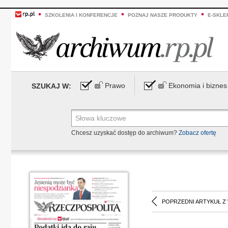
SZKOLENIA I KONFERENCJE
POZNAJ NASZE PRODUKTY
E-SKLE
Prawo
Ekonomia i biznes
SZUKAJ W:
Chcesz uzyskać dostęp do archiwum?
Zobacz ofertę
POPRZEDNI ARTYKUŁ Z