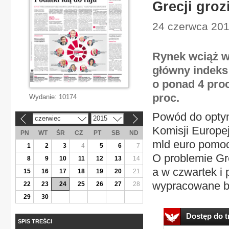
Grecji groz
24 czerwca 201
Rynek wciąż w
główny indeks 
o ponad 4 proc
proc.
Wydanie:
10174
Powód do optym
czerwiec
2015
«
»
Komisji Europe
PN
WT
ŚR
CZ
PT
SB
ND
mld euro pomocy
1
2
3
4
5
6
7
O problemie Gr
8
9
10
11
12
13
14
a w czwartek i 
15
16
17
18
19
20
21
wypracowane ba
22
23
24
25
26
27
28
29
30
Dostęp do tr
SPIS TREŚCI