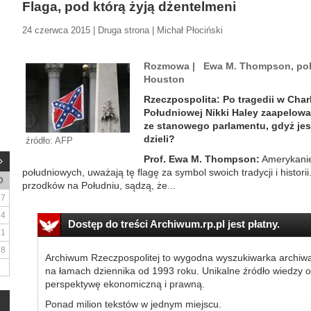
Flaga, pod którą żyją dżentelmeni
24 czerwca 2015 | Druga strona | Michał Płociński
Rozmowa | Ewa M. Thompson, polit
Houston
Rzeczpospolita: Po tragedii w Char
Południowej Nikki Haley zaapelował
ze stanowego parlamentu, gdyż jest
dzieli?
źródło: AFP
Prof. Ewa M. Thompson:
Amerykanie
południowych, uważają tę flagę za symbol swoich tradycji i historii
D
przodków na Południu, sądzą, że...
7
14
Dostęp do treści Archiwum.rp.pl jest płatny.
21
28
Archiwum Rzeczpospolitej to wygodna wyszukiwarka archiw
na łamach dziennika od 1993 roku. Unikalne źródło wiedzy o
perspektywę ekonomiczną i prawną.
Ponad milion tekstów w jednym miejscu.