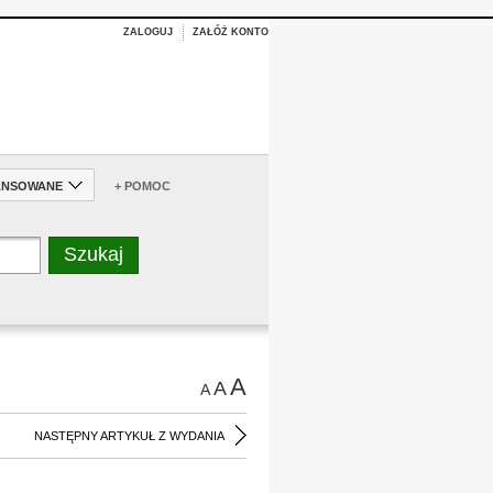
ZALOGUJ
ZAŁÓŻ KONTO
ANSOWANE
+ POMOC
A
A
A
NASTĘPNY ARTYKUŁ Z WYDANIA