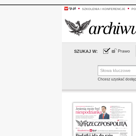
SZKOLENIA I KONFERENCJE
PO
Prawo
SZUKAJ W:
Chcesz uzyskać dostę