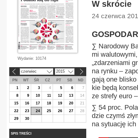
W skrócie
24 czerwca 201
GO­SPO­DAR
∑ Na­ro­do­wy Ban
mi wa­lu­to­wy­mi,
Wydanie:
10174
„zda­rze­nia­mi gr
na ryn­ku – za­p
czerwiec
2015
«
»
ga­ją one bli­sk
PN
WT
ŚR
CZ
PT
SB
ND
kie bę­dą kon­se­
1
2
3
4
5
6
7
ze stre­fy eu­ro
8
9
10
11
12
13
14
15
16
17
18
19
20
21
∑ 54 proc. Po­la
22
23
24
25
26
27
28
dzie czymś złym,
29
30
na sy­tu­ację ic
SPIS TREŚCI