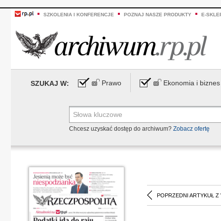
SZKOLENIA I KONFERENCJE
POZNAJ NASZE PRODUKTY
E-SKLE
Prawo
Ekonomia i biznes
SZUKAJ W:
Chcesz uzyskać dostęp do archiwum?
Zobacz ofertę
POPRZEDNI ARTYKUŁ Z