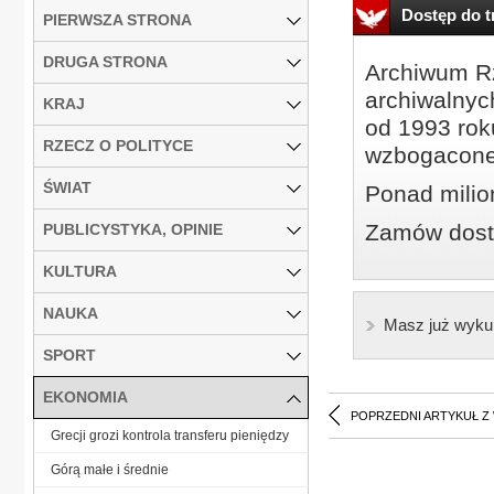
Dostęp do tr
PIERWSZA STRONA
DRUGA STRONA
Archiwum Rz
archiwalnyc
KRAJ
od 1993 roku
RZECZ O POLITYCE
wzbogacone
ŚWIAT
Ponad milio
Zamów dostę
PUBLICYSTYKA, OPINIE
KULTURA
NAUKA
Masz już wyku
SPORT
EKONOMIA
POPRZEDNI ARTYKUŁ Z
Grecji grozi kontrola transferu pieniędzy
Górą małe i średnie