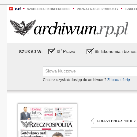
SZKOLENIA I KONFERENCJE
POZNAJ NASZE PRODUKTY
E-SKLE
Prawo
Ekonomia i biznes
SZUKAJ W:
Chcesz uzyskać dostęp do archiwum?
Zobacz ofertę
POPRZEDNI ARTYKUŁ Z