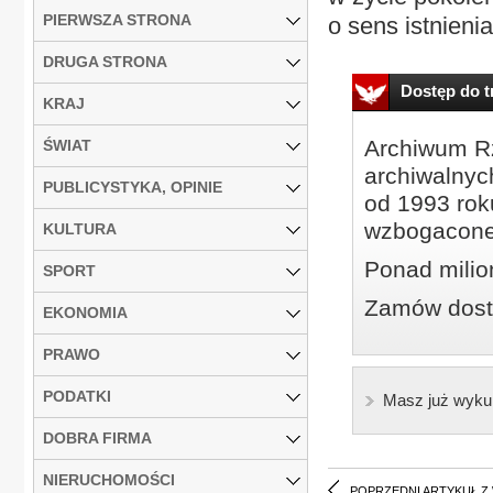
PIERWSZA STRONA
o sens istnienia
DRUGA STRONA
Dostęp do tr
KRAJ
Archiwum Rz
ŚWIAT
archiwalnyc
PUBLICYSTYKA, OPINIE
od 1993 roku
wzbogacone
KULTURA
Ponad milio
SPORT
Zamów dostę
EKONOMIA
PRAWO
PODATKI
Masz już wyku
DOBRA FIRMA
NIERUCHOMOŚCI
POPRZEDNI ARTYKUŁ Z