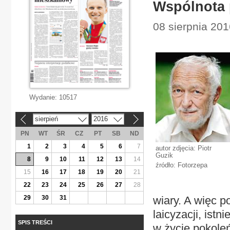
Wspólnota
08 sierpnia 201
Wydanie:
10517
sierpień
2016
«
»
PN
WT
ŚR
CZ
PT
SB
ND
1
2
3
4
5
6
7
autor zdjęcia: Piotr
Guzik
8
9
10
11
12
13
14
źródło: Fotorzepa
15
16
17
18
19
20
21
22
23
24
25
26
27
28
29
30
31
wiary. A więc p
laicyzacji, ist
SPIS TREŚCI
w życie pokoleń