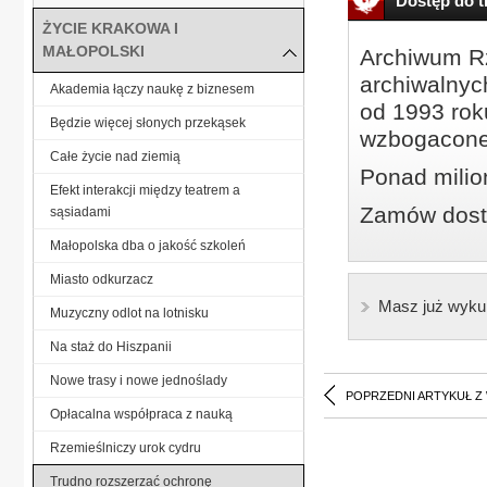
Dostęp do tr
ŻYCIE KRAKOWA I
MAŁOPOLSKI
Archiwum Rz
archiwalnyc
Akademia łączy naukę z biznesem
od 1993 roku
Będzie więcej słonych przekąsek
wzbogacone
Całe życie nad ziemią
Ponad milio
Efekt interakcji między teatrem a
Zamów dostę
sąsiadami
Małopolska dba o jakość szkoleń
Miasto odkurzacz
Masz już wyku
Muzyczny odlot na lotnisku
Na staż do Hiszpanii
Nowe trasy i nowe jednoślady
POPRZEDNI ARTYKUŁ Z
Opłacalna współpraca z nauką
Rzemieślniczy urok cydru
Trudno rozszerzać ochronę