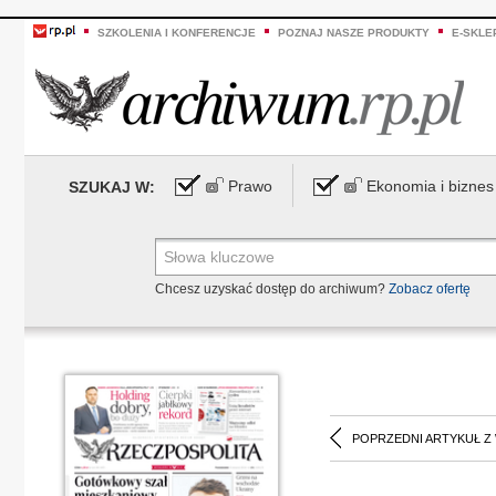
SZKOLENIA I KONFERENCJE
POZNAJ NASZE PRODUKTY
E-SKLE
Prawo
Ekonomia i biznes
SZUKAJ W:
Chcesz uzyskać dostęp do archiwum?
Zobacz ofertę
POPRZEDNI ARTYKUŁ Z