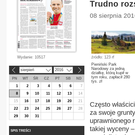
Trudno roz
08 sierpnia 201
Wydanie:
10517
źródło: 123 rf
Pieniński Park
Narodowy za jedną
sierpień
2016
«
»
działkę, którą kupił w
tym roku, zapłacił 280
PN
WT
ŚR
CZ
PT
SB
ND
tys. zł
1
2
3
4
5
6
7
8
9
10
11
12
13
14
15
16
17
18
19
20
21
Często właścic
22
23
24
25
26
27
28
za swoje grunt
29
30
31
uprawnionego r
takiej wyceny –
SPIS TREŚCI