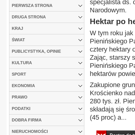
specjalista ds
PIERWSZA STRONA
Narodowym.
DRUGA STRONA
Hektar po h
KRAJ
W tym roku jak 
ŚWIAT
Pienińskiego P
cztery hektary 
PUBLICYSTYKA, OPINIE
Zając, starszy 
KULTURA
Pienińskiego Pa
hektarów powie
SPORT
Zakupione grunt
EKONOMIA
Krościenko nad 
PRAWO
280 tys. zł. Pi
składają się śr
PODATKI
(45 proc) a...
DOBRA FIRMA
NIERUCHOMOŚCI