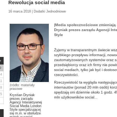
Rewolucja social media
16 marca 2018 | Dodatki Jednodniowe
|Media społecznościowe zmieniają d
Dryniak prezes zarządu Agencji In
Style
Żyjemy w transparentnym świecie wsz
szybkiego przepływu informacji, nowoc
zautomatyzowanych systemów oraz sztuc
przedsiębiorcy oraz ich firmy nie powi
D
social mediach, tylko jak być i dostos
4
rzeczywistości.
11
Rzeczywistość ta wygląda następująco
źródło: materiały
internautów (ponad 20 mln osób) kor
18
prasowe
spędzają oni dziennie około 1 godz. 
25
Krystian Dryniak
mln użytkowników social...
prezes zarządu
Agencji Interaktywnej
Social Media London
Style specjalizującej
się m.in. w obsłudze
marek w social