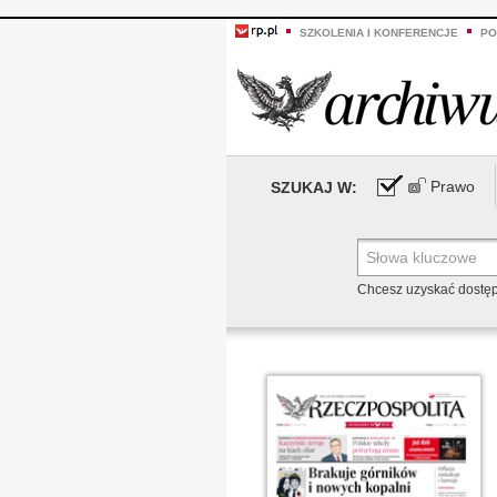
SZKOLENIA I KONFERENCJE
PO
Prawo
SZUKAJ W:
Chcesz uzyskać dostę