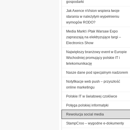
gospodarki
Jak Axence nVision wspiera twoje
starania w należytym wypełnieniu
wymogów RODO?
Media Markt i Ptak Warsaw Expo
zapraszają na elektryzujące targi –
Electronics Show
Największy branżowy event w Europie
Wschodniej promujący polskie IT i
telekomunikację
Nasze dane pod specjalnym nadzorem
Notyfikacje web push – przyszłość
online marketingu
Polskie IT w światowej czołówce
Potęga polskiej informatyki
Rewolucja social media
StampCroo – wygodne e-dokumenty