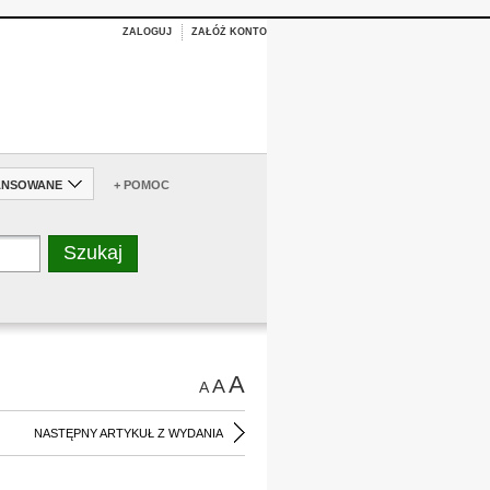
ZALOGUJ
ZAŁÓŻ KONTO
ANSOWANE
+ POMOC
A
A
A
NASTĘPNY ARTYKUŁ Z WYDANIA