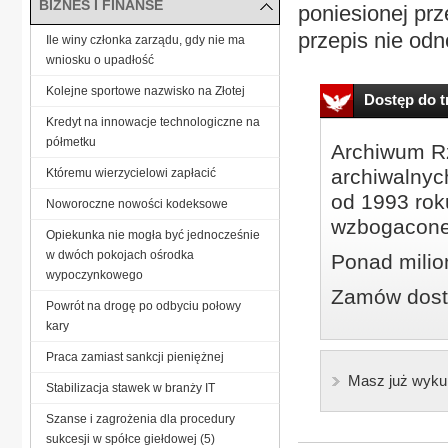
BIZNES I FINANSE
poniesionej pr
przepis nie odn
Ile winy członka zarządu, gdy nie ma
wniosku o upadłość
Kolejne sportowe nazwisko na Złotej
Dostęp do tr
Kredyt na innowacje technologiczne na
półmetku
Archiwum Rz
archiwalnyc
Któremu wierzycielowi zapłacić
od 1993 roku
Noworoczne nowości kodeksowe
wzbogacone
Opiekunka nie mogła być jednocześnie
w dwóch pokojach ośrodka
Ponad milio
wypoczynkowego
Zamów dostę
Powrót na drogę po odbyciu połowy
kary
Praca zamiast sankcji pieniężnej
Masz już wyku
Stabilizacja stawek w branży IT
Szanse i zagrożenia dla procedury
sukcesji w spółce giełdowej (5)