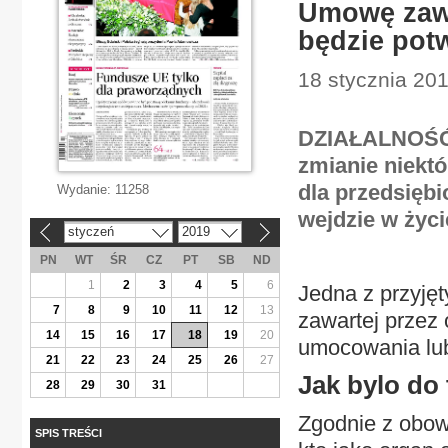
Umowę zawa
będzie pot
18 stycznia 201
DZIAŁALNOŚĆ
zmianie niekt
dla przedsięb
Wydanie:
11258
wejdzie w życi
styczeń
2019
«
»
PN
WT
ŚR
CZ
PT
SB
ND
1
2
3
4
5
6
Jedna z przyję
7
8
9
10
11
12
13
zawartej przez 
14
15
16
17
18
19
20
umocowania lub
21
22
23
24
25
26
27
Jak bylo do 
28
29
30
31
Zgodnie z obow
SPIS TREŚCI