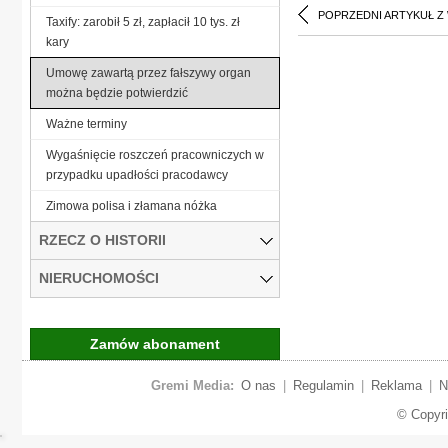
POPRZEDNI ARTYKUŁ Z
Taxify: zarobił 5 zł, zapłacił 10 tys. zł
kary
Umowę zawartą przez fałszywy organ
można będzie potwierdzić
Ważne terminy
Wygaśnięcie roszczeń pracowniczych w
przypadku upadłości pracodawcy
Zimowa polisa i złamana nóżka
RZECZ O HISTORII
NIERUCHOMOŚCI
Zamów abonament
Gremi Media:
O nas
|
Regulamin
|
Reklama
|
N
© Copyr