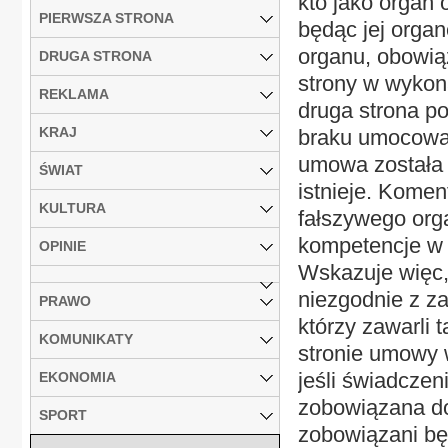
kto jako organ 
PIERWSZA STRONA
będąc jej orga
organu, obowiąz
DRUGA STRONA
strony w wykon
REKLAMA
druga strona p
KRAJ
braku umocowan
umowa została 
ŚWIAT
istnieje. Komen
KULTURA
fałszywego org
kompetencje w 
OPINIE
Wskazuje więc,
niezgodnie z za
PRAWO
którzy zawarli
KOMUNIKATY
stronie umowy 
jeśli świadczen
EKONOMIA
zobowiązana do
SPORT
zobowiązani bę