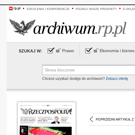
SZKOLENIA I KONFERENCJE
POZNAJ NASZE PRODUKTY
E-SKLE
Prawo
Ekonomia i biznes
SZUKAJ W:
Chcesz uzyskać dostęp do archiwum?
Zobacz ofertę
POPRZEDNI ARTYKUŁ Z