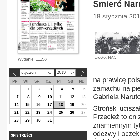
Śmierć Nar
18 stycznia 201
źródło: NAC
Wydanie:
11258
styczeń
2019
«
»
na prawicę pol
PN
WT
ŚR
CZ
PT
SB
ND
zamachu na pie
1
2
3
4
5
6
Gabriela Narut
7
8
9
10
11
12
13
14
15
16
17
18
19
20
Stroński ucisz
21
22
23
24
25
26
27
Przecież to on 
28
29
30
31
znamiennym tytu
odezwy i oczek
SPIS TREŚCI