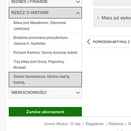
BIZNES I FINANSE
RZECZ O HISTORII
Masz już wyku
Bitwa pod Maratonem: Zderzenie
cywilizacji
Brutalnie przerwana prezydentura
POPRZEDNI ARTYKUŁ Z
Jamesa A. Garfielda
Richard Ramirez: Nocny koszmar kobiet
Trzy bitwy pod Orszą: Pogromcy
Moskali
Śmierć Narutowicza: Głośno nad tą
trumną
NIERUCHOMOŚCI
Zamów abonament
Gremi Media:
O nas
|
Regulamin
|
Reklama
|
N