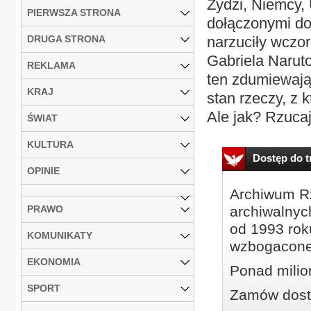
Żydzi, Niemcy, 
PIERWSZA STRONA
dołączonymi do 
DRUGA STRONA
narzuciły wczora
Gabriela Naruto
REKLAMA
ten zdumiewają
KRAJ
stan rzeczy, z
Ale jak? Rzucaj
ŚWIAT
KULTURA
Dostęp do tr
OPINIE
Archiwum Rz
PRAWO
archiwalnyc
od 1993 roku
KOMUNIKATY
wzbogacone
EKONOMIA
Ponad milio
SPORT
Zamów dostę