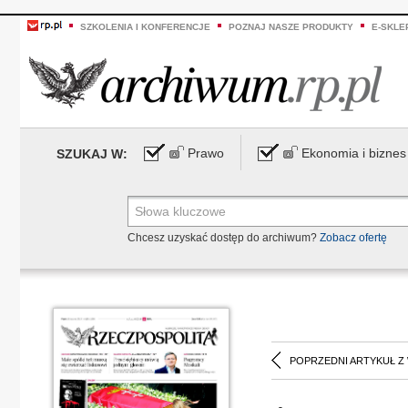
SZKOLENIA I KONFERENCJE
POZNAJ NASZE PRODUKTY
E-SKLE
Prawo
Ekonomia i biznes
SZUKAJ W:
Chcesz uzyskać dostęp do archiwum?
Zobacz ofertę
POPRZEDNI ARTYKUŁ Z