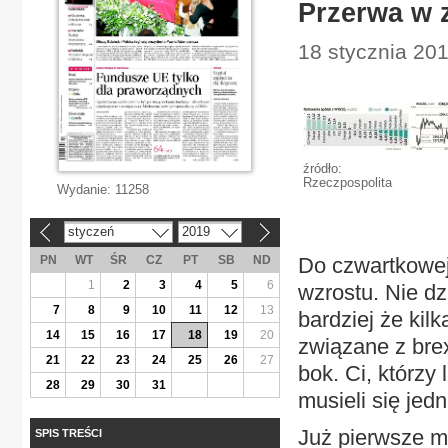
Przerwa w 
18 stycznia 20
źródło:
Rzeczpospolita
Wydanie:
11258
styczeń
2019
«
»
PN
WT
ŚR
CZ
PT
SB
ND
Do czwartkowej
1
2
3
4
5
6
wzrostu. Nie dz
7
8
9
10
11
12
13
bardziej że kil
14
15
16
17
18
19
20
związane z brex
21
22
23
24
25
26
27
bok. Ci, którzy
28
29
30
31
musieli się jed
Już pierwsze m
SPIS TREŚCI