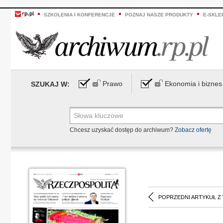
SZKOLENIA I KONFERENCJE
POZNAJ NASZE PRODUKTY
E-SKLE
Prawo
Ekonomia i biznes
SZUKAJ W:
Chcesz uzyskać dostęp do archiwum?
Zobacz ofertę
POPRZEDNI ARTYKUŁ Z