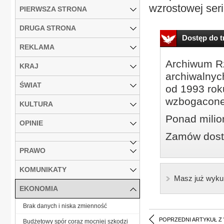
wzrostowej seri
PIERWSZA STRONA
DRUGA STRONA
Dostęp do tr
REKLAMA
Archiwum Rz
KRAJ
archiwalnyc
ŚWIAT
od 1993 roku
wzbogacone
KULTURA
Ponad milio
OPINIE
Zamów dostę
PRAWO
KOMUNIKATY
Masz już wyku
EKONOMIA
Brak danych i niska zmienność
POPRZEDNI ARTYKUŁ Z
Budżetowy spór coraz mocniej szkodzi