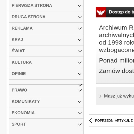
PIERWSZA STRONA
Dostęp do tr
DRUGA STRONA
Archiwum Rz
REKLAMA
archiwalnyc
KRAJ
od 1993 roku
wzbogacone
ŚWIAT
Ponad milio
KULTURA
Zamów dostę
OPINIE
PRAWO
Masz już wyku
KOMUNIKATY
EKONOMIA
POPRZEDNI ARTYKUŁ Z
SPORT