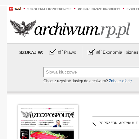
SZKOLENIA I KONFERENCJE
POZNAJ NASZE PRODUKTY
E-SKLE
Prawo
Ekonomia i biznes
SZUKAJ W:
Chcesz uzyskać dostęp do archiwum?
Zobacz ofertę
POPRZEDNI ARTYKUŁ Z