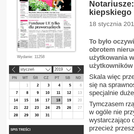
Notariusze
kiepskiego
18 stycznia 20
To było oczyw
obrotem nieru
użytkowania w
Wydanie:
11258
użytkowników 
styczeń
2019
«
»
Skala więc prz
PN
WT
ŚR
CZ
PT
SB
ND
się na sprawno
1
2
3
4
5
6
specjalnie duże
7
8
9
10
11
12
13
14
15
16
17
18
19
20
Tymczasem rząd
21
22
23
24
25
26
27
w ogóle nie prz
28
29
30
31
wystarczająco 
przecież przesz
SPIS TREŚCI