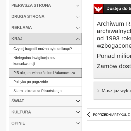
PIERWSZA STRONA
Dostęp do tr
DRUGA STRONA
Archiwum Rz
REKLAMA
archiwalnyc
od 1993 roku
KRAJ
wzbogacone
Czy tej tragedii można było uniknąć?
Ponad milio
Nielegalna inwigilacja bez
konsekwencji
Zamów dostę
PiS nie jest winne śmierci Adamowicza
Polityka po pogrzebie
Masz już wyku
Skarb sekretarza Piłsudskiego
ŚWIAT
KULTURA
POPRZEDNI ARTYKUŁ Z
OPINIE