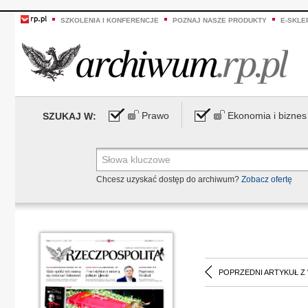
SZKOLENIA I KONFERENCJE
POZNAJ NASZE PRODUKTY
E-SKLE
Prawo
Ekonomia i biznes
SZUKAJ W:
Chcesz uzyskać dostęp do archiwum?
Zobacz ofertę
POPRZEDNI ARTYKUŁ Z