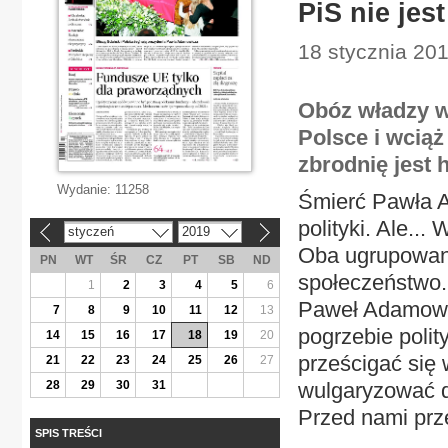
PiS nie je
18 stycznia 201
Obóz władzy ws
Polsce i wcią
zbrodnię jest 
Wydanie:
11258
Śmierć Pawła A
polityki. Ale...
styczeń
2019
«
»
Oba ugrupowani
PN
WT
ŚR
CZ
PT
SB
ND
społeczeństwo. 
1
2
3
4
5
6
Paweł Adamowic
7
8
9
10
11
12
13
pogrzebie polit
14
15
16
17
18
19
20
prześcigać się 
21
22
23
24
25
26
27
28
29
30
31
wulgaryzować 
Przed nami prze
SPIS TREŚCI