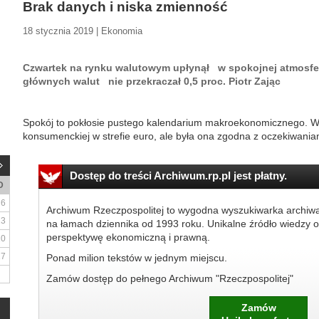
Brak danych i niska zmienność
18 stycznia 2019 | Ekonomia
Czwartek na rynku walutowym upłynął w spokojnej atmosfe
głównych walut nie przekraczał 0,5 proc. Piotr Zając
Spokój to pokłosie pustego kalendarium makroekonomicznego. Wpra
konsumenckiej w strefie euro, ale była ona zgodna z oczekiwaniam
Dostęp do treści Archiwum.rp.pl jest płatny.
D
6
Archiwum Rzeczpospolitej to wygodna wyszukiwarka archiw
13
na łamach dziennika od 1993 roku. Unikalne źródło wiedzy o
perspektywę ekonomiczną i prawną.
20
27
Ponad milion tekstów w jednym miejscu.
Zamów dostęp do pełnego Archiwum "Rzeczpospolitej"
Zamów