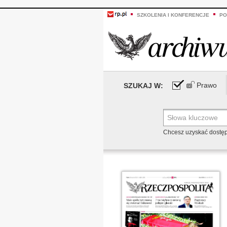
SZKOLENIA I KONFERENCJE
PO
Prawo
SZUKAJ W:
Chcesz uzyskać dostę