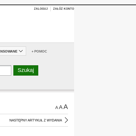
ZALOGUJ
ZAŁÓŻ KONTO
ANSOWANE
+ POMOC
A
A
A
NASTĘPNY ARTYKUŁ Z WYDANIA