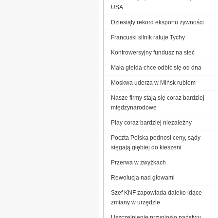
USA
Dziesiąty rekord eksportu żywności
Francuski silnik ratuje Tychy
Kontrowersyjny fundusz na sieć
Mała giełda chce odbić się od dna
Moskwa uderza w Mińsk rublem
Nasze firmy stają się coraz bardziej
międzynarodowe
Play coraz bardziej niezależny
Poczta Polska podnosi ceny, sądy
sięgają głębiej do kieszeni
Przerwa w zwyżkach
Rewolucja nad głowami
Szef KNF zapowiada daleko idące
zmiany w urzędzie
Uszczelnienie przyniosło państwu