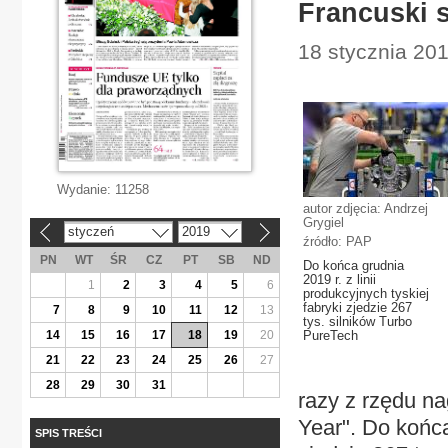
Francuski s
18 stycznia 20
Wydanie:
11258
autor zdjęcia: Andrzej
Grygiel
styczeń
2019
«
»
źródło: PAP
PN
WT
ŚR
CZ
PT
SB
ND
Do końca grudnia
2019 r. z linii
1
2
3
4
5
6
produkcyjnych tyskiej
fabryki zjedzie 267
7
8
9
10
11
12
13
tys. silników Turbo
14
15
16
17
18
19
20
PureTech
21
22
23
24
25
26
27
28
29
30
31
razy z rzędu n
Year". Do końca 
SPIS TREŚCI