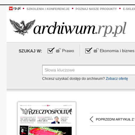
SZKOLENIA I KONFERENCJE
POZNAJ NASZE PRODUKTY
E-SKLE
Prawo
Ekonomia i biznes
SZUKAJ W:
Chcesz uzyskać dostęp do archiwum?
Zobacz ofertę
POPRZEDNI ARTYKUŁ Z