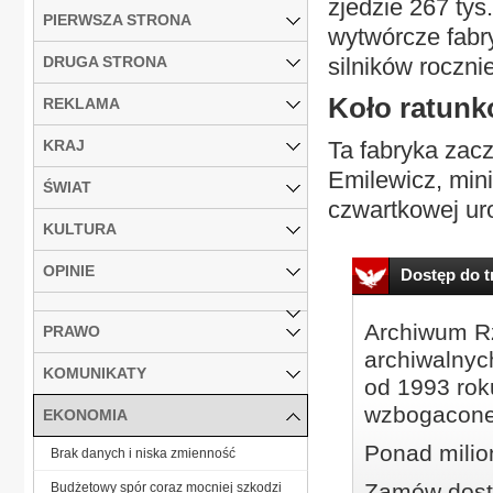
zjedzie 267 ty
PIERWSZA STRONA
wytwórcze fabr
DRUGA STRONA
silników rocznie
Koło ratun
REKLAMA
KRAJ
Ta fabryka zac
Emilewicz, mini
ŚWIAT
czwartkowej uro
KULTURA
OPINIE
Dostęp do tr
Archiwum Rz
PRAWO
archiwalnyc
KOMUNIKATY
od 1993 roku
wzbogacone
EKONOMIA
Ponad milio
Brak danych i niska zmienność
Zamów dostę
Budżetowy spór coraz mocniej szkodzi