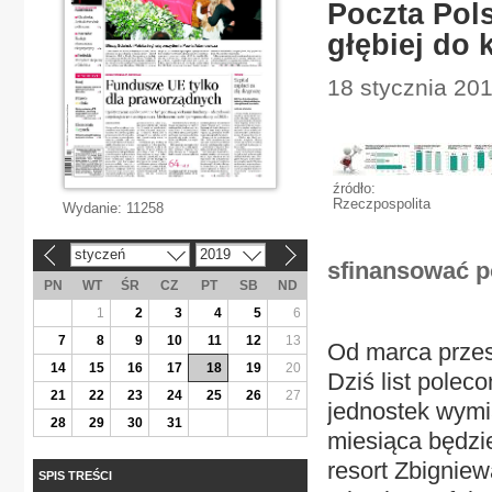
Poczta Pol
głębiej do 
18 stycznia 20
źródło:
Rzeczpospolita
Wydanie:
11258
styczeń
2019
«
»
sfinansować p
PN
WT
ŚR
CZ
PT
SB
ND
1
2
3
4
5
6
7
8
9
10
11
12
13
Od marca przes
14
15
16
17
18
19
20
Dziś list polec
21
22
23
24
25
26
27
jednostek wymia
28
29
30
31
miesiąca będzi
resort Zbigniew
SPIS TREŚCI