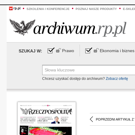
SZKOLENIA I KONFERENCJE
POZNAJ NASZE PRODUKTY
E-SKLE
Prawo
Ekonomia i biznes
SZUKAJ W:
Chcesz uzyskać dostęp do archiwum?
Zobacz ofertę
POPRZEDNI ARTYKUŁ Z