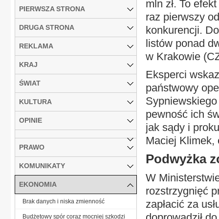
mln zł. To efek
PIERWSZA STRONA
raz pierwszy od
DRUGA STRONA
konkurencji. Do
listów ponad d
REKLAMA
w Krakowie (CZ
KRAJ
Eksperci wskaz
ŚWIAT
państwowy ope
Sypniewskiego 
KULTURA
pewność ich świ
OPINIE
jak sądy i prok
Maciej Klimek, 
PRAWO
Podwyżka z
KOMUNIKATY
W Ministerstwi
EKONOMIA
rozstrzygnięć p
Brak danych i niska zmienność
zapłacić za usł
doprowadził do 
Budżetowy spór coraz mocniej szkodzi