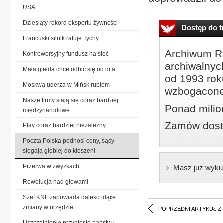
USA
Dziesiąty rekord eksportu żywności
Dostęp do tr
Francuski silnik ratuje Tychy
Archiwum Rz
Kontrowersyjny fundusz na sieć
archiwalnyc
Mała giełda chce odbić się od dna
od 1993 roku
Moskwa uderza w Mińsk rublem
wzbogacone
Nasze firmy stają się coraz bardziej
Ponad milio
międzynarodowe
Zamów dostę
Play coraz bardziej niezależny
Poczta Polska podnosi ceny, sądy
sięgają głębiej do kieszeni
Przerwa w zwyżkach
Masz już wyku
Rewolucja nad głowami
Szef KNF zapowiada daleko idące
zmiany w urzędzie
POPRZEDNI ARTYKUŁ Z
Uszczelnienie przyniosło państwu