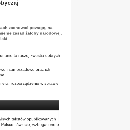
obyczaj
dach zachować powagę, na
mienie zasad żałoby narodowej,
lski
konanie to raczej kwestia dobrych
wowe i samorządowe oraz ich
ne.
miera, rozporządzenie w sprawie
alnych tekstów opublikowanych
 Polsce i świecie, wzbogacone o