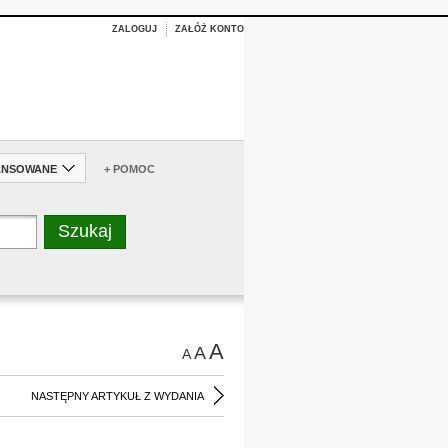
ZALOGUJ
ZAŁÓŻ KONTO
ANSOWANE
+ POMOC
A
A
A
NASTĘPNY ARTYKUŁ Z WYDANIA