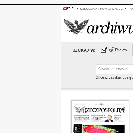
SZKOLENIA I KONFERENCJE
PO
Prawo
SZUKAJ W:
Chcesz uzyskać dostę