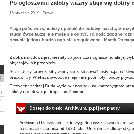
Po ogłoszeniu żałoby ważny staje się dobry 
18 stycznia 2019 | Prawo
Flagę państwową należy opuścić do połowy masztu, w urzę
studniówce także, ale może się odbyć. To dość zgodne rozu
prawnie jednak bardzo ogólnie uregulowanej. Marek Domaga
Żałoba narodowa jest niestety co jakiś czas ogłaszana, ale jej wy
obyczajów niż przepisów.
Ściśle do rygorów żałoby winny się zastosować instytucje państ
pracownicy. Większą swobodę mają inne podmioty i osoby prywat
D
6
Prezydent Andrzej Duda wydał w czwartek, za kontrasygnatą pre
żałoby narodowej po tragicznej śmierci...
13
20
27
Dostęp do treści Archiwum.rp.pl jest płatny.
Archiwum Rzeczpospolitej to wygodna wyszukiwarka archiw
na łamach dziennika od 1993 roku. Unikalne źródło wiedzy o