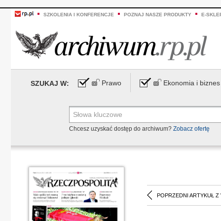
SZKOLENIA I KONFERENCJE
POZNAJ NASZE PRODUKTY
E-SKLE
Prawo
Ekonomia i biznes
SZUKAJ W:
Chcesz uzyskać dostęp do archiwum?
Zobacz ofertę
POPRZEDNI ARTYKUŁ Z