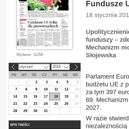
Fundusze U
18 stycznia 201
Upolitycznien
funduszy – zd
Mechanizm mo
Słojewska
Wydanie:
11258
styczeń
2019
«
»
PN
WT
ŚR
CZ
PT
SB
ND
Parlament Euro
1
2
3
4
5
6
budżetu UE z p
7
8
9
10
11
12
13
za tym 397 eur
14
15
16
17
18
19
20
69. Mechanizm 
21
22
23
24
25
26
27
2027.
28
29
30
31
W razie stwier
niezależnością
SPIS TREŚCI