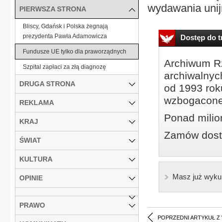
wydawania unijn
PIERWSZA STRONA
Bliscy, Gdańsk i Polska żegnają
prezydenta Pawła Adamowicza
Dostęp do tr
Fundusze UE tylko dla praworządnych
Archiwum Rz
Szpital zapłaci za złą diagnozę
archiwalnyc
DRUGA STRONA
od 1993 roku
wzbogacone
REKLAMA
Ponad milio
KRAJ
Zamów dostę
ŚWIAT
KULTURA
Masz już wyku
OPINIE
PRAWO
POPRZEDNI ARTYKUŁ Z