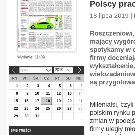
Polscy pra
18 lipca 2019 |
Roszczeniowi, 
mający wygóro
spotykamy w o
firmy doceniaj
Wydanie:
11409
wykształcenie
lipiec
2019
«
»
wielozadaniow
PN
WT
ŚR
CZ
PT
SB
ND
są przygotowa
1
2
3
4
5
6
7
8
9
10
11
12
13
14
15
16
17
18
19
20
21
Milenialsi, czyl
22
23
24
25
26
27
28
polskim rynku 
29
30
31
zmian w podejś
firmy uległy m
SPIS TREŚCI