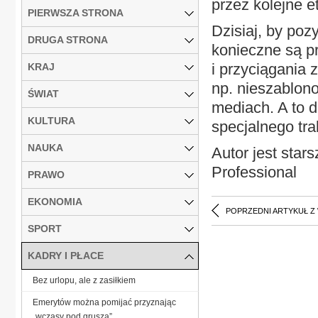
przez kolejne e
PIERWSZA STRONA
Dzisiaj, by po
DRUGA STRONA
konieczne są p
i przyciągania
KRAJ
np. nieszablon
ŚWIAT
mediach. A to d
KULTURA
specjalnego tr
NAUKA
Autor jest st
Professional
PRAWO
EKONOMIA
POPRZEDNI ARTYKUŁ Z
SPORT
KADRY I PŁACE
Bez urlopu, ale z zasiłkiem
Emerytów można pomijać przyznając
„wczasy pod gruszą”