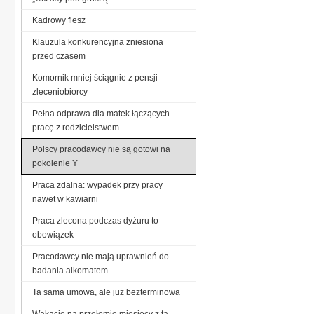
Kadrowy flesz
Klauzula konkurencyjna zniesiona
przed czasem
Komornik mniej ściągnie z pensji
zleceniobiorcy
Pełna odprawa dla matek łączących
pracę z rodzicielstwem
Polscy pracodawcy nie są gotowi na
pokolenie Y
Praca zdalna: wypadek przy pracy
nawet w kawiarni
Praca zlecona podczas dyżuru to
obowiązek
Pracodawcy nie mają uprawnień do
badania alkomatem
Ta sama umowa, ale już bezterminowa
Wakacje na przełomie miesięcy z tą