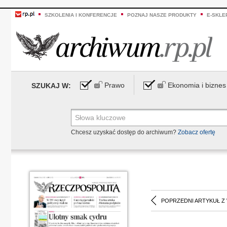
SZKOLENIA I KONFERENCJE
POZNAJ NASZE PRODUKTY
E-SKLE
Prawo
Ekonomia i biznes
SZUKAJ W:
Chcesz uzyskać dostęp do archiwum?
Zobacz ofertę
POPRZEDNI ARTYKUŁ Z