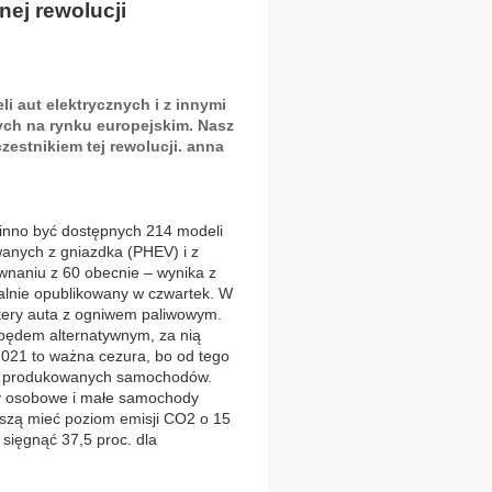
nej rewolucji
li aut elektrycznych i z innymi
ch na rynku europejskim. Nasz
zestnikiem tej rewolucji. anna
winno być dostępnych 214 modeli
wanych z gniazdka (PHEV) i z
aniu z 60 obecnie – wynika z
jalnie opublikowany w czwartek. W
ztery auta z ogniwem paliwowym.
pędem alternatywnym, za nią
 2021 to ważna cezura, bo od tego
wo produkowanych samochodów.
dy osobowe i małe samochody
szą mieć poziom emisji CO2 o 15
sięgnąć 37,5 proc. dla