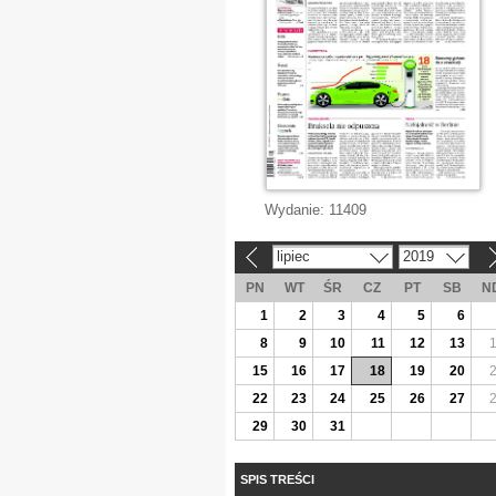
Wydanie:
11409
lipiec
2019
«
»
PN
WT
ŚR
CZ
PT
SB
N
1
2
3
4
5
6
8
9
10
11
12
13
15
16
17
18
19
20
22
23
24
25
26
27
29
30
31
SPIS TREŚCI