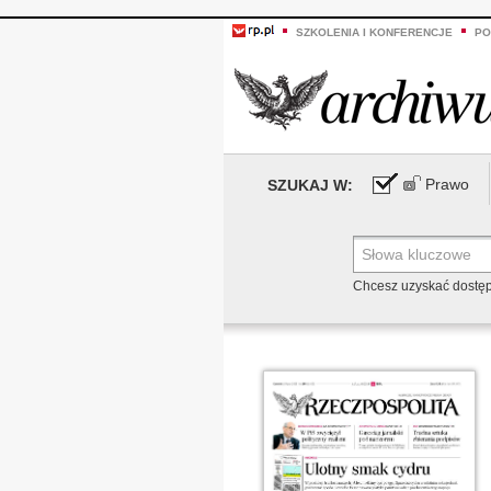
SZKOLENIA I KONFERENCJE
PO
Prawo
SZUKAJ W:
Chcesz uzyskać dostę