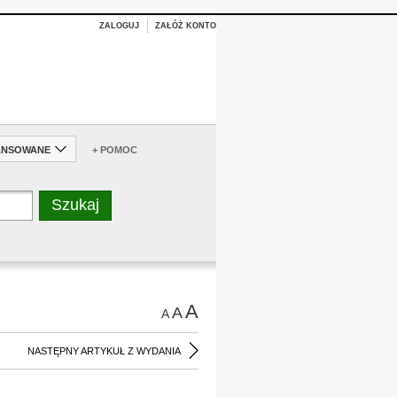
ZALOGUJ
ZAŁÓŻ KONTO
ANSOWANE
+ POMOC
A
A
A
NASTĘPNY ARTYKUŁ Z WYDANIA