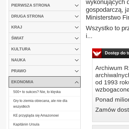
wykonujących d
PIERWSZA STRONA
gospodarczą, ja
DRUGA STRONA
Ministerstwo F
Wszystko to pr
KRAJ
i...
ŚWIAT
KULTURA
Dostęp do tr
NAUKA
Archiwum Rz
PRAWO
archiwalnyc
od 1993 roku
EKONOMIA
wzbogacone
500+ to sukces? Nie, to klęska
Ponad milio
Gry to ziemia obiecana, ale nie dla
wszystkich
Zamów dostę
KE przygląda się Amazonowi
Kapitänin Ursula