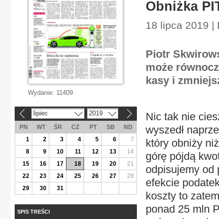
Obniżka PIT
18 lipca 2019 
Piotr Skwirows
może równocze
kasy i zmniejs
Wydanie:
11409
lipiec
2019
Nic tak nie cie
«
»
PN
WT
ŚR
CZ
PT
SB
ND
wyszedł naprze
1
2
3
4
5
6
7
który obniży n
8
9
10
11
12
13
14
górę pójdą kwo
15
16
17
18
19
20
21
odpisujemy od 
22
23
24
25
26
27
28
efekcie podatek
29
30
31
koszty to zatem
ponad 25 mln P
SPIS TREŚCI