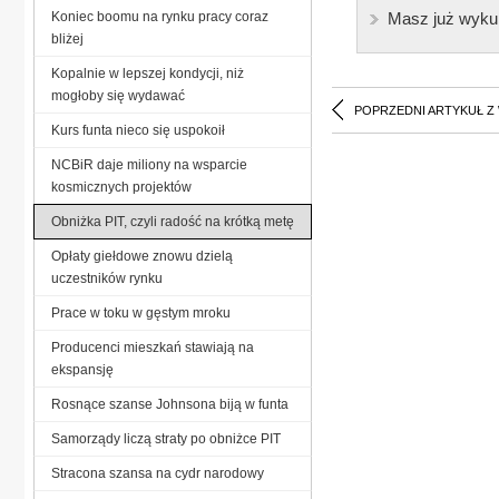
Koniec boomu na rynku pracy coraz
Masz już wyku
bliżej
Kopalnie w lepszej kondycji, niż
mogłoby się wydawać
POPRZEDNI ARTYKUŁ Z
Kurs funta nieco się uspokoił
NCBiR daje miliony na wsparcie
kosmicznych projektów
Obniżka PIT, czyli radość na krótką metę
Opłaty giełdowe znowu dzielą
uczestników rynku
Prace w toku w gęstym mroku
Producenci mieszkań stawiają na
ekspansję
Rosnące szanse Johnsona biją w funta
Samorządy liczą straty po obniżce PIT
Stracona szansa na cydr narodowy