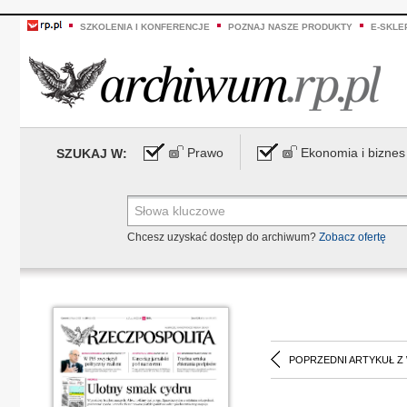
SZKOLENIA I KONFERENCJE
POZNAJ NASZE PRODUKTY
E-SKLE
Prawo
Ekonomia i biznes
SZUKAJ W:
Chcesz uzyskać dostęp do archiwum?
Zobacz ofertę
POPRZEDNI ARTYKUŁ Z