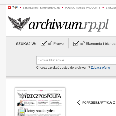
SZKOLENIA I KONFERENCJE
POZNAJ NASZE PRODUKTY
E-SKLE
Prawo
Ekonomia i biznes
SZUKAJ W:
Chcesz uzyskać dostęp do archiwum?
Zobacz ofertę
POPRZEDNI ARTYKUŁ Z