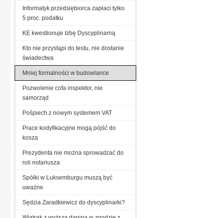
Informatyk przedsiębiorca zapłaci tylko
5 proc. podatku
KE kwestionuje Izbę Dyscyplinarną
Kto nie przystąpi do testu, nie dostanie
świadectwa
Mniej formalności w budowlance
Pozwolenie cofa inspektor, nie
samorząd
Pośpiech z nowym systemem VAT
Prace kodyfikacyjne mogą pójść do
kosza
Prezydenta nie można sprowadzać do
roli notariusza
Spółki w Luksemburgu muszą być
uważne
Sędzia Zaradkiewicz do dyscyplinarki?
Wiatrak z wyższą daniną w zgodzie z