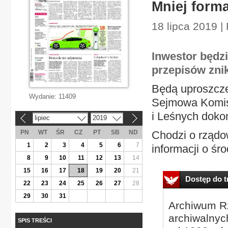
Mniej form
18 lipca 2019 
Inwestor będz
przepisów zni
Będą uproszcze
Wydanie:
11409
Sejmowa Komis
i Leśnych dokon
lipiec
2019
«
»
PN
WT
ŚR
CZ
PT
SB
ND
Chodzi o rządo
1
2
3
4
5
6
7
informacji o śro
8
9
10
11
12
13
14
15
16
17
18
19
20
21
Dostęp do tr
22
23
24
25
26
27
28
29
30
31
Archiwum Rz
archiwalnyc
SPIS TREŚCI