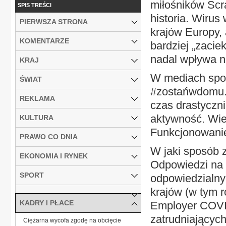
miłośników Scr
SPIS TREŚCI
historia. Wirus
PIERWSZA STRONA
krajów Europy,
KOMENTARZE
bardziej „zaciek
nadal wpływa n
KRAJ
W mediach społ
ŚWIAT
#zostańwdomu. I
REKLAMA
czas drastyczni
aktywność. Wie
KULTURA
Funkcjonowanie 
PRAWO CO DNIA
W jaki sposób z
EKONOMIA I RYNEK
Odpowiedzi na 
SPORT
odpowiedzialny
krajów (w tym r
KADRY I PŁACE
Employer COVI
zatrudniających
Ciężarna wycofa zgodę na obcięcie