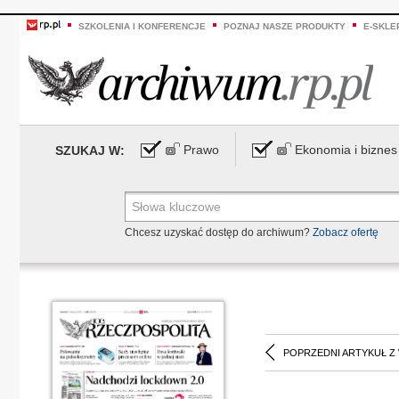
SZKOLENIA I KONFERENCJE
POZNAJ NASZE PRODUKTY
E-SKLE
Prawo
Ekonomia i biznes
SZUKAJ W:
Chcesz uzyskać dostęp do archiwum?
Zobacz ofertę
POPRZEDNI ARTYKUŁ Z