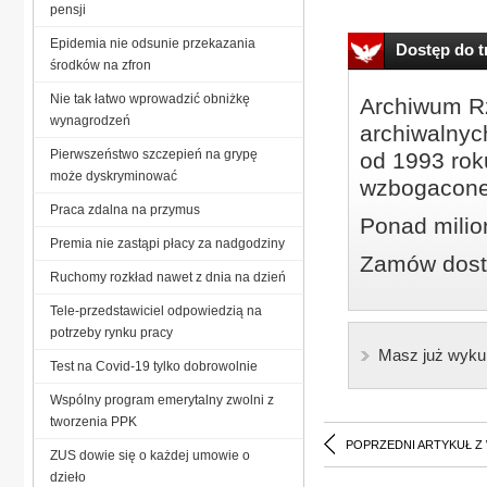
pensji
Epidemia nie odsunie przekazania
Dostęp do tr
środków na zfron
Nie tak łatwo wprowadzić obniżkę
Archiwum Rz
wynagrodzeń
archiwalnyc
Pierwszeństwo szczepień na grypę
od 1993 roku
może dyskryminować
wzbogacone
Praca zdalna na przymus
Ponad milio
Premia nie zastąpi płacy za nadgodziny
Zamów dostę
Ruchomy rozkład nawet z dnia na dzień
Tele-przedstawiciel odpowiedzią na
potrzeby rynku pracy
Masz już wyku
Test na Covid-19 tylko dobrowolnie
Wspólny program emerytalny zwolni z
tworzenia PPK
POPRZEDNI ARTYKUŁ Z
ZUS dowie się o każdej umowie o
dzieło