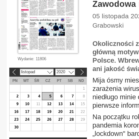
Zawodowa r
05 listopada 20
Grabowski
Okoliczności z
główną motywa
Wydanie:
11806
Polsce. Wbrew
ani jakość świ
listopad
2020
«
»
Mija ósmy mies
PN
WT
ŚR
CZ
PT
SB
ND
zarażenia wiru
1
niedługo minie 
2
3
4
5
6
7
8
pierwsze infor
9
10
11
12
13
14
15
16
17
18
19
20
21
22
Na początku rok
23
24
25
26
27
28
29
pandemia koron
30
„lockdown" bar