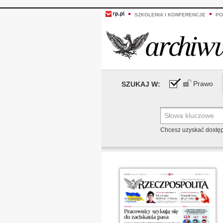
SZKOLENIA I KONFERENCJE
PO
Prawo
SZUKAJ W:
Chcesz uzyskać dostę