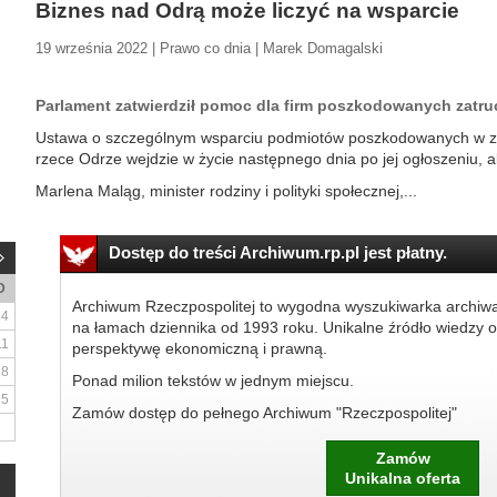
Biznes nad Odrą może liczyć na wsparcie
19 września 2022 | Prawo co dnia | Marek Domagalski
Parlament zatwierdził pomoc dla firm poszkodowanych zatruc
Ustawa o szczególnym wsparciu podmiotów poszkodowanych w zw
rzece Odrze wejdzie w życie następnego dnia po jej ogłoszeniu, a
Marlena Maląg, minister rodziny i polityki społecznej,...
Dostęp do treści Archiwum.rp.pl jest płatny.
D
Archiwum Rzeczpospolitej to wygodna wyszukiwarka archiw
4
na łamach dziennika od 1993 roku. Unikalne źródło wiedzy o
11
perspektywę ekonomiczną i prawną.
18
Ponad milion tekstów w jednym miejscu.
25
Zamów dostęp do pełnego Archiwum "Rzeczpospolitej"
Zamów
Unikalna oferta