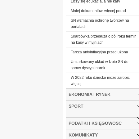
Liczy się edukacja, a nie kary
Mniej dokumentów, więcej porad
SN wzmacnia ochronę twórców na
portalach
Skarbówka przedłuża o pół roku termin
na kasy w myjniach
Tarcza antyinflacyjna przedłużona
Umiarkowany układ w Izbie SN do
spraw dyscyplinarek
W 2022 roku dziecko może zarobić
więcej
EKONOMIA I RYNEK
SPORT
PODATKI I KSIĘGOWOŚĆ
KOMUNIKATY