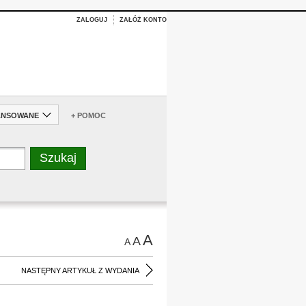
ZALOGUJ
ZAŁÓŻ KONTO
ANSOWANE
+ POMOC
A
A
A
NASTĘPNY ARTYKUŁ Z WYDANIA