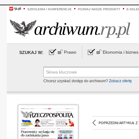
SZKOLENIA I KONFERENCJE
POZNAJ NASZE PRODUKTY
E-SKLE
Prawo
Ekonomia i biznes
SZUKAJ W:
Chcesz uzyskać dostęp do archiwum?
Zobacz ofertę
POPRZEDNI ARTYKUŁ Z