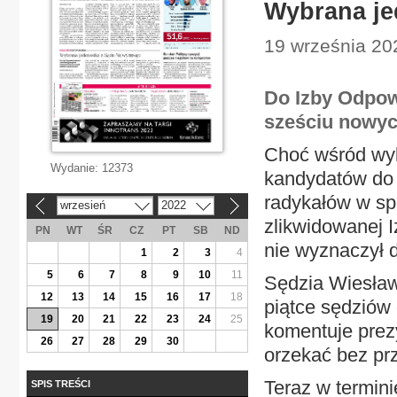
Wybrana je
19 września 20
Do Izby Odpow
sześciu nowych
Choć wśród wy
Wydanie:
12373
kandydatów do 
radykałów w spo
wrzesień
2022
«
»
zlikwidowanej I
PN
WT
ŚR
CZ
PT
SB
ND
nie wyznaczył d
1
2
3
4
5
6
7
8
9
10
11
Sędzia Wiesław
12
13
14
15
16
17
18
piątce sędziów 
19
20
21
22
23
24
25
komentuje prez
26
27
28
29
30
orzekać bez pr
Teraz w termin
SPIS TREŚCI